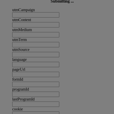
Submitting ...
utmCampaign
utmContent
utmMedium
utmTerm
utmSource
language
pageUrl
formId
programId
lastProgramId
cookie