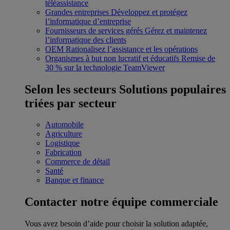
téléassistance
Grandes entreprises
Développez et protégez
l’informatique d’entreprise
Fournisseurs de services gérés
Gérez et maintenez
l’informatique des clients
OEM
Rationalisez l’assistance et les opérations
Organismes à but non lucratif et éducatifs
Remise de
30 % sur la technologie TeamViewer
Selon les secteurs
Solutions populaires
triées par secteur
Automobile
Agriculture
Logistique
Fabrication
Commerce de détail
Santé
Banque et finance
Contacter notre équipe commerciale
Vous avez besoin d’aide pour choisir la solution adaptée,