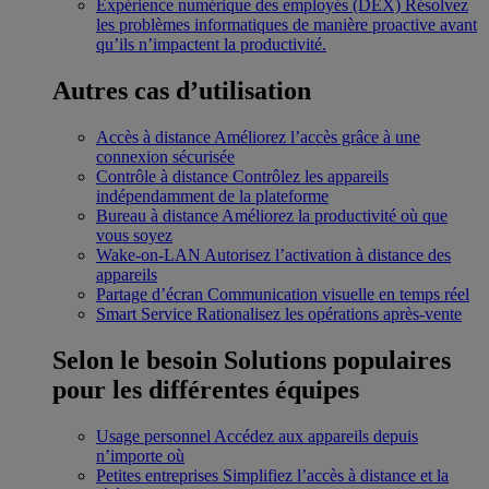
Expérience numérique des employés (DEX)
Résolvez
les problèmes informatiques de manière proactive avant
qu’ils n’impactent la productivité.
Autres cas d’utilisation
Accès à distance
Améliorez l’accès grâce à une
connexion sécurisée
Contrôle à distance
Contrôlez les appareils
indépendamment de la plateforme
Bureau à distance
Améliorez la productivité où que
vous soyez
Wake-on-LAN
Autorisez l’activation à distance des
appareils
Partage d’écran
Communication visuelle en temps réel
Smart Service
Rationalisez les opérations après-vente
Selon le besoin
Solutions populaires
pour les différentes équipes
Usage personnel
Accédez aux appareils depuis
n’importe où
Petites entreprises
Simplifiez l’accès à distance et la