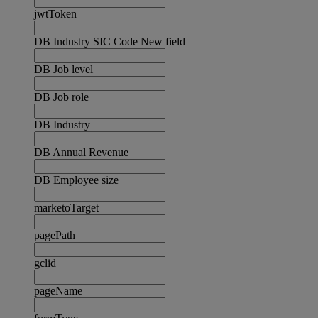
jwtToken
DB Industry SIC Code New field
DB Job level
DB Job role
DB Industry
DB Annual Revenue
DB Employee size
marketoTarget
pagePath
gclid
pageName