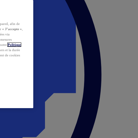
pareil, afin de
ur
« J’accepte »
,
ées via
s mesures
 notre
Politique
iers et la durée
ent de cookies