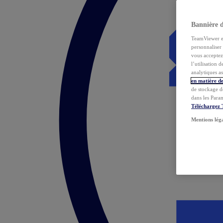
Bannière 
TeamViewer et 
personnaliser 
vous acceptez 
l’utilisation 
analytiques as
en matière de
de stockage d
dans les Para
Téléchargez
Mentions lég