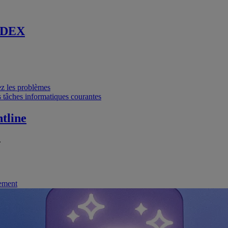
 DEX
vez les problèmes
 tâches informatiques courantes
tline
.
nement