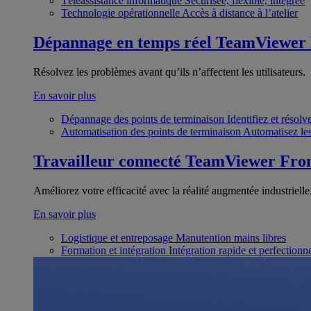
Téléassistance informatique
Sécurisée, flexible, intégrée
Technologie opérationnelle
Accès à distance à l’atelier
Dépannage en temps réel
TeamViewer
Résolvez les problèmes avant qu’ils n’affectent les utilisateurs.
En savoir plus
Dépannage des points de terminaison
Identifiez et résol
Automatisation des points de terminaison
Automatisez les
Travailleur connecté
TeamViewer Fron
Améliorez votre efficacité avec la réalité augmentée industrielle
En savoir plus
Logistique et entreposage
Manutention mains libres
Formation et intégration
Intégration rapide et perfection