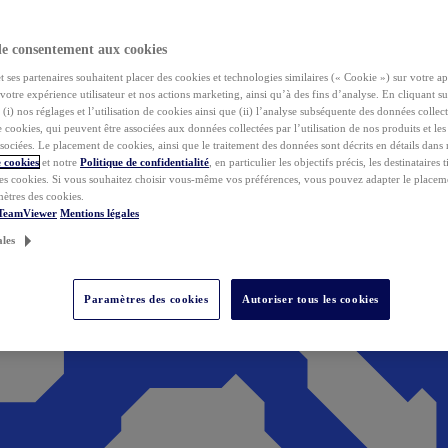
de consentement aux cookies
ses partenaires souhaitent placer des cookies et technologies similaires (« Cookie ») sur votre ap
votre expérience utilisateur et nos actions marketing, ainsi qu’à des fins d’analyse. En cliquant s
(i) nos réglages et l’utilisation de cookies ainsi que (ii) l’analyse subséquente des données collect
de cookies, qui peuvent être associées aux données collectées par l’utilisation de nos produits et le
sociées. Le placement de cookies, ainsi que le traitement des données sont décrits en détails dans
 cookies
et notre
Politique de confidentialité
, en particulier les objectifs précis, les destinataires t
es cookies. Si vous souhaitez choisir vous-même vos préférences, vous pouvez adapter le placem
mètres des cookies.
 TeamViewer
Mentions légales
ales
Paramètres des cookies
Autoriser tous les cookies