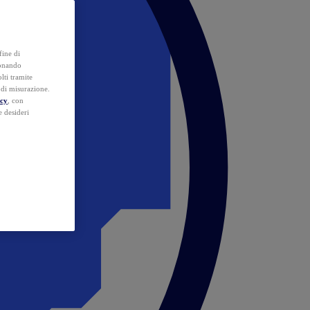
fine di
ionando
lti tramite
e di misurazione.
icy
, con
e desideri