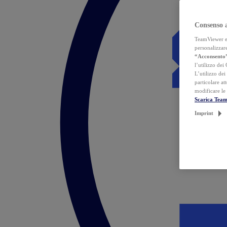
Consenso 
TeamViewer ed 
personalizzare
“Acconsento
l’utilizzo dei
L’utilizzo dei
particolare at
modificare le
Scarica Tea
Imprint