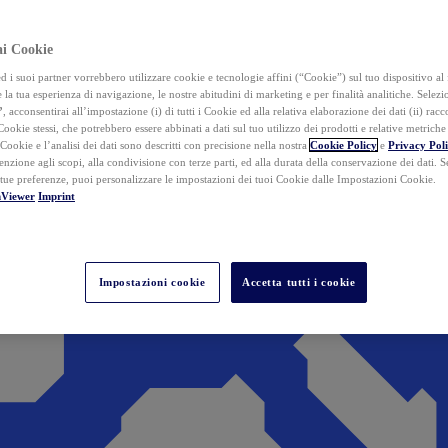
ai Cookie
i suoi partner vorrebbero utilizzare cookie e tecnologie affini (“Cookie”) sul tuo dispositivo al 
 la tua esperienza di navigazione, le nostre abitudini di marketing e per finalità analitiche. Selez
”
, acconsentirai all’impostazione (i) di tutti i Cookie ed alla relativa elaborazione dei dati (ii) racco
 Cookie stessi, che potrebbero essere abbinati a dati sul tuo utilizzo dei prodotti e relative metrich
 Cookie e l’analisi dei dati sono descritti con precisione nella nostra
Cookie Policy
e
Privacy Pol
tenzione agli scopi, alla condivisione con terze parti, ed alla durata della conservazione dei dati. S
 tue preferenze, puoi personalizzare le impostazioni dei tuoi Cookie dalle Impostazioni Cookie.
mViewer
Imprint
Impostazioni cookie
Accetta tutti i cookie