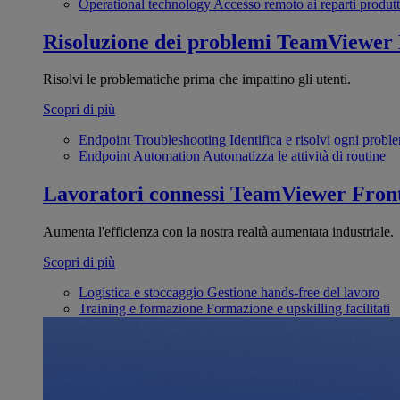
Operational technology
Accesso remoto ai reparti produtt
Risoluzione dei problemi
TeamViewer
Risolvi le problematiche prima che impattino gli utenti.
Scopri di più
Endpoint Troubleshooting
Identifica e risolvi ogni probl
Endpoint Automation
Automatizza le attività di routine
Lavoratori connessi
TeamViewer Front
Aumenta l'efficienza con la nostra realtà aumentata industriale.
Scopri di più
Logistica e stoccaggio
Gestione hands-free del lavoro
Training e formazione
Formazione e upskilling facilitati