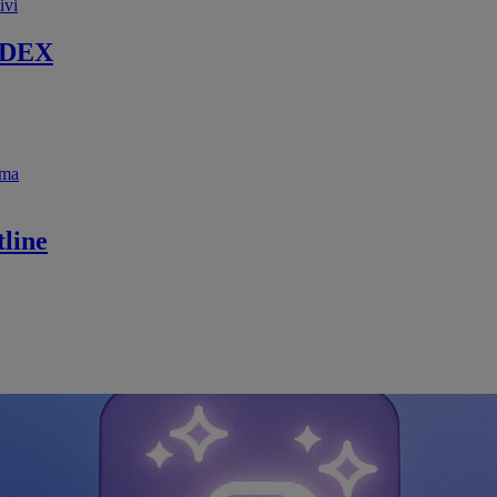
ivi
 DEX
ema
line