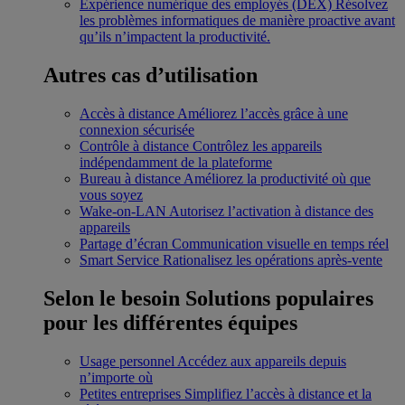
Expérience numérique des employés (DEX)
Résolvez
les problèmes informatiques de manière proactive avant
qu’ils n’impactent la productivité.
Autres cas d’utilisation
Accès à distance
Améliorez l’accès grâce à une
connexion sécurisée
Contrôle à distance
Contrôlez les appareils
indépendamment de la plateforme
Bureau à distance
Améliorez la productivité où que
vous soyez
Wake-on-LAN
Autorisez l’activation à distance des
appareils
Partage d’écran
Communication visuelle en temps réel
Smart Service
Rationalisez les opérations après-vente
Selon le besoin
Solutions populaires
pour les différentes équipes
Usage personnel
Accédez aux appareils depuis
n’importe où
Petites entreprises
Simplifiez l’accès à distance et la