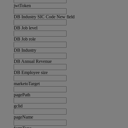
jwtToken
DB Industry SIC Code New field
DB Job level
DB Job role
DB Industry
DB Annual Revenue
DB Employee size
marketoTarget
pagePath
gclid
pageName