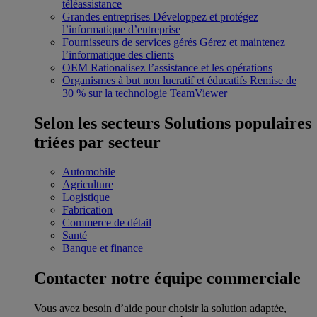
téléassistance
Grandes entreprises
Développez et protégez
l’informatique d’entreprise
Fournisseurs de services gérés
Gérez et maintenez
l’informatique des clients
OEM
Rationalisez l’assistance et les opérations
Organismes à but non lucratif et éducatifs
Remise de
30 % sur la technologie TeamViewer
Selon les secteurs
Solutions populaires
triées par secteur
Automobile
Agriculture
Logistique
Fabrication
Commerce de détail
Santé
Banque et finance
Contacter notre équipe commerciale
Vous avez besoin d’aide pour choisir la solution adaptée,