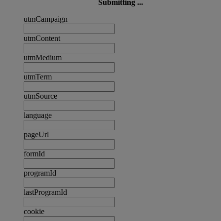
Submitting ...
utmCampaign
utmContent
utmMedium
utmTerm
utmSource
language
pageUrl
formId
programId
lastProgramId
cookie