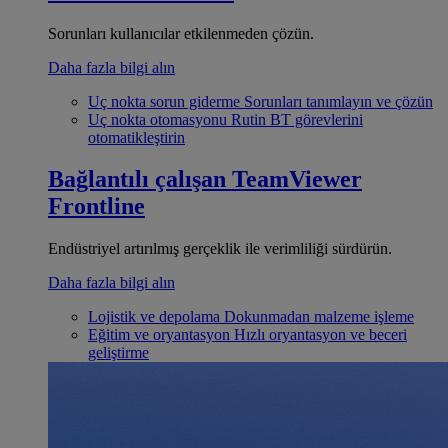
Sorunları kullanıcılar etkilenmeden çözün.
Daha fazla bilgi alın
Uç nokta sorun giderme
Sorunları tanımlayın ve çözün
Uç nokta otomasyonu
Rutin BT görevlerini
otomatikleştirin
Bağlantılı çalışan
TeamViewer
Frontline
Endüstriyel artırılmış gerçeklik ile verimliliği sürdürün.
Daha fazla bilgi alın
Lojistik ve depolama
Dokunmadan malzeme işleme
Eğitim ve oryantasyon
Hızlı oryantasyon ve beceri
geliştirme