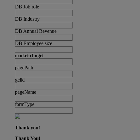
DB Job role
DB Industry
DB Annual Revenue
DB Employee size
marketoTarget
pagePath
gclid
pageName
formType
Thank you!
Thank You!