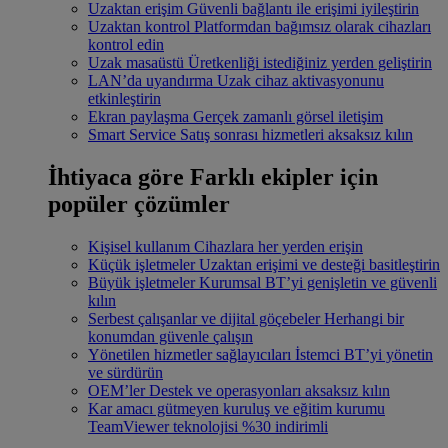
Uzaktan erişim
Güvenli bağlantı ile erişimi iyileştirin
Uzaktan kontrol
Platformdan bağımsız olarak cihazları
kontrol edin
Uzak masaüstü
Üretkenliği istediğiniz yerden geliştirin
LAN’da uyandırma
Uzak cihaz aktivasyonunu
etkinleştirin
Ekran paylaşma
Gerçek zamanlı görsel iletişim
Smart Service
Satış sonrası hizmetleri aksaksız kılın
İhtiyaca göre
Farklı ekipler için
popüler çözümler
Kişisel kullanım
Cihazlara her yerden erişin
Küçük işletmeler
Uzaktan erişimi ve desteği basitleştirin
Büyük işletmeler
Kurumsal BT’yi genişletin ve güvenli
kılın
Serbest çalışanlar ve dijital göçebeler
Herhangi bir
konumdan güvenle çalışın
Yönetilen hizmetler sağlayıcıları
İstemci BT’yi yönetin
ve sürdürün
OEM’ler
Destek ve operasyonları aksaksız kılın
Kar amacı gütmeyen kuruluş ve eğitim kurumu
TeamViewer teknolojisi %30 indirimli