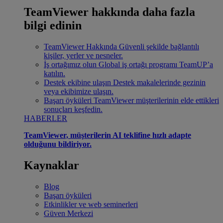
TeamViewer hakkında daha fazla
bilgi edinin
TeamViewer Hakkında
Güvenli şekilde bağlantılı
kişiler, yerler ve nesneler.
İş ortağımız olun
Global iş ortağı programı TeamUP’a
katılın.
Destek ekibine ulaşın
Destek makalelerinde gezinin
veya ekibimize ulaşın.
Başarı öyküleri
TeamViewer müşterilerinin elde ettikleri
sonuçları keşfedin.
HABERLER
TeamViewer, müşterilerin AI teklifine hızlı adapte
olduğunu bildiriyor.
Kaynaklar
Blog
Başarı öyküleri
Etkinlikler ve web seminerleri
Güven Merkezi