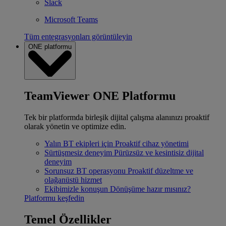
Slack
Microsoft Teams
Tüm entegrasyonları görüntüleyin
ONE platformu
TeamViewer ONE Platformu
Tek bir platformda birleşik dijital çalışma alanınızı proaktif
olarak yönetin ve optimize edin.
Yalın BT ekipleri için
Proaktif cihaz yönetimi
Sürtüşmesiz deneyim
Pürüzsüz ve kesintisiz dijital
deneyim
Sorunsuz BT operasyonu
Proaktif düzeltme ve
olağanüstü hizmet
Ekibimizle konuşun
Dönüşüme hazır mısınız?
Platformu keşfedin
Temel Özellikler