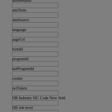
utmMedium
utmTerm
utmSource
language
pageUrl
formId
programId
lastProgramId
cookie
jwtToken
DB Industry SIC Code New field
DB Job level