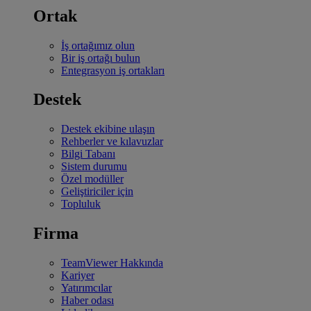
Ortak
İş ortağımız olun
Bir iş ortağı bulun
Entegrasyon iş ortakları
Destek
Destek ekibine ulaşın
Rehberler ve kılavuzlar
Bilgi Tabanı
Sistem durumu
Özel modüller
Geliştiriciler için
Topluluk
Firma
TeamViewer Hakkında
Kariyer
Yatırımcılar
Haber odası