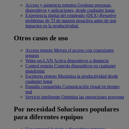
Acceso y asistencia remotos
Gestiona personas,
dispositivos y aplicaciones, desde cualquier lugar.
Experiencia digital del empleado (DEX)
Resuelve
problemas de TI de manera proactiva antes de que
impacten en la productividad.
Otros casos de uso
Acceso remoto
Mejora el acceso con conexiones
seguras
Wake-on-LAN
Activa dispositivos a distancia
Control remoto
Controla dispositivos en cualquier
plataforma
Escritorio remoto
Maximiza la productividad desde
cualquier lugar
Pantalla compartida
Comunicación visual en tiempo
real
Servicio inteligente
Optimiza las operaciones posventa
Por necesidad
Soluciones populares
para diferentes equipos