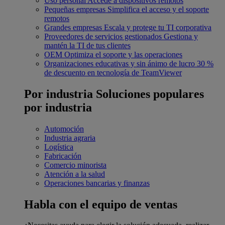
Uso personal
Accede a dispositivos remotos
Pequeñas empresas
Simplifica el acceso y el soporte
remotos
Grandes empresas
Escala y protege tu TI corporativa
Proveedores de servicios gestionados
Gestiona y
mantén la TI de tus clientes
OEM
Optimiza el soporte y las operaciones
Organizaciones educativas y sin ánimo de lucro
30 %
de descuento en tecnología de TeamViewer
Por industria
Soluciones populares
por industria
Automoción
Industria agraria
Logística
Fabricación
Comercio minorista
Atención a la salud
Operaciones bancarias y finanzas
Habla con el equipo de ventas