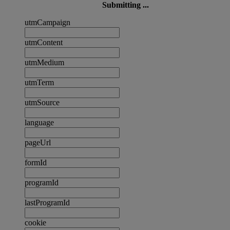
Submitting ...
utmCampaign
utmContent
utmMedium
utmTerm
utmSource
language
pageUrl
formId
programId
lastProgramId
cookie