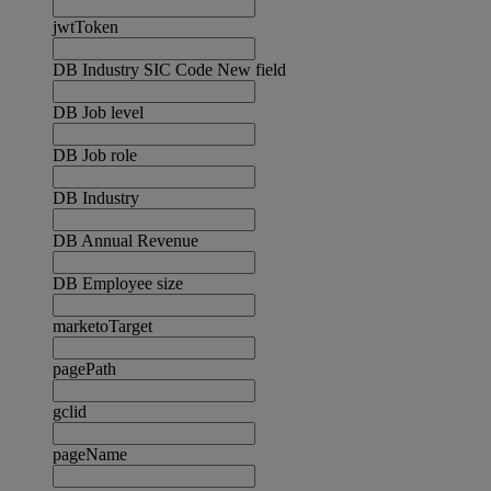
jwtToken
DB Industry SIC Code New field
DB Job level
DB Job role
DB Industry
DB Annual Revenue
DB Employee size
marketoTarget
pagePath
gclid
pageName