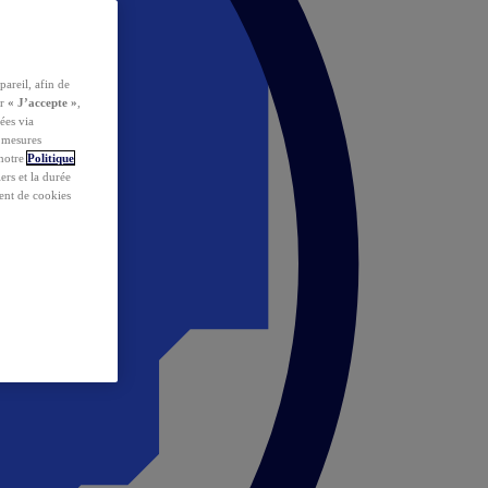
pareil, afin de
ur
« J’accepte »
,
ées via
s mesures
 notre
Politique
iers et la durée
ent de cookies