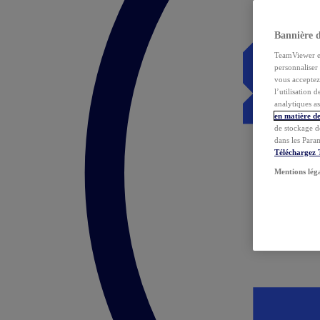
Bannière 
TeamViewer et 
personnaliser 
vous acceptez 
l’utilisation 
analytiques as
en matière de
de stockage d
dans les Para
Téléchargez
Mentions lég