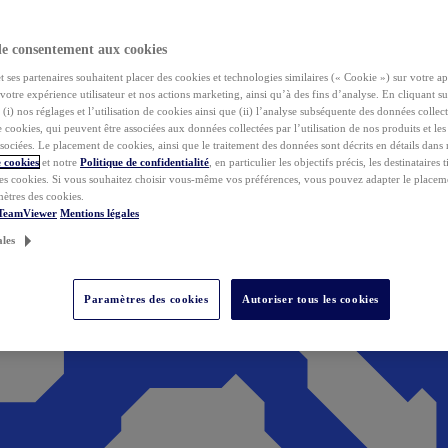
de consentement aux cookies
ses partenaires souhaitent placer des cookies et technologies similaires (« Cookie ») sur votre ap
votre expérience utilisateur et nos actions marketing, ainsi qu’à des fins d’analyse. En cliquant s
(i) nos réglages et l’utilisation de cookies ainsi que (ii) l’analyse subséquente des données collect
de cookies, qui peuvent être associées aux données collectées par l’utilisation de nos produits et le
sociées. Le placement de cookies, ainsi que le traitement des données sont décrits en détails dans
 cookies
et notre
Politique de confidentialité
, en particulier les objectifs précis, les destinataires t
es cookies. Si vous souhaitez choisir vous-même vos préférences, vous pouvez adapter le placem
mètres des cookies.
 TeamViewer
Mentions légales
ales
Paramètres des cookies
Autoriser tous les cookies