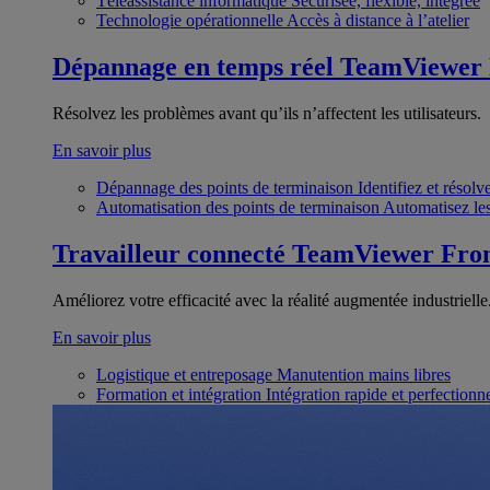
Téléassistance informatique
Sécurisée, flexible, intégrée
Technologie opérationnelle
Accès à distance à l’atelier
Dépannage en temps réel
TeamViewer
Résolvez les problèmes avant qu’ils n’affectent les utilisateurs.
En savoir plus
Dépannage des points de terminaison
Identifiez et résol
Automatisation des points de terminaison
Automatisez les
Travailleur connecté
TeamViewer Fron
Améliorez votre efficacité avec la réalité augmentée industrielle
En savoir plus
Logistique et entreposage
Manutention mains libres
Formation et intégration
Intégration rapide et perfection