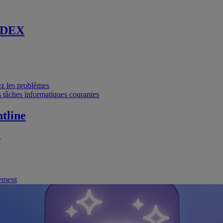
 DEX
vez les problèmes
 tâches informatiques courantes
tline
.
nement