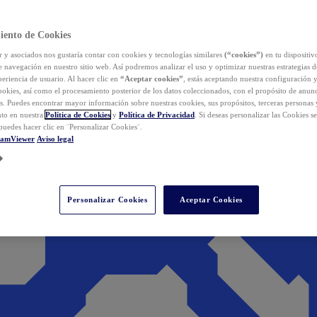
iento de Cookies
y asociados nos gustaría contar con cookies y tecnologías similares
(“cookies”)
en tu dispositiv
e navegación en nuestro sitio web. Así podremos analizar el uso y optimizar nuestras estrategias 
eriencia de usuario. Al hacer clic en
“Aceptar cookies”
, estás aceptando nuestra configuración 
cookies, así como el procesamiento posterior de los datos coleccionados, con el propósito de anun
s. Puedes encontrar mayor información sobre nuestras cookies, sus propósitos, terceras personas 
to en nuestra
Política de Cookies
y
Política de Privacidad
. Si deseas personalizar las Cookies s
puedes hacer clic en ¨Personalizar Cookies¨.
eamViewer
Aviso legal
Personalizar Cookies
Aceptar Cookies