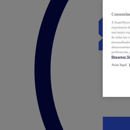
Consentim
A TeamViewer 
experiencia d
una mejor exp
de todas las 
personalizado
almacenamien
preferencias, 
Descargar T
Aviso legal