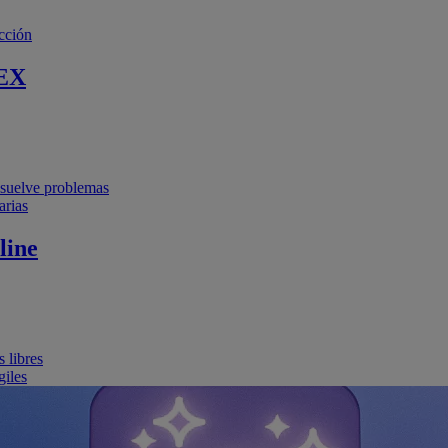
cción
EX
resuelve problemas
arias
line
 libres
giles