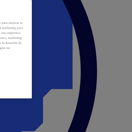
o para mejorar tu
de marketing para
y uso respectivo
cios y marketing
y la duración de
egún tus