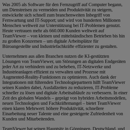
Was 2005 als Software für den Fernzugriff auf Computer begann,
um Dienstreisen zu vermeiden und Produktivität zu steigern,
entwickelte sich schnell zum branchenweiten Inbegriff von
Fernwartung und IT-Support; und wird von hunderten Millionen
Menschen weltweit zur Unterstützung bei IT-Problemen genutzt.
Heute vertrauen mehr als 660.000 Kunden weltweit auf
TeamViewer – von kleinen und mittelständischen Betrieben bis hin
zu großen Konzernen – um digitale Arbeitsplätze für
Büroangestellte und Industriefachkräfte effizienter zu gestalten.
Unternehmen aus allen Branchen nutzen die KI-gestützten
Lösungen von TeamViewer, um Störungen an digitalen Endgeräten
jeder Art zu verhindern und zu beheben, IT-Netzwerke und
Industrieanlagen effizient zu verwalten und Prozesse mit
Augmented-Reality-Funktionen zu optimieren. Auch dank der
Integrationen mit führenden Technologiepartnern hilft TeamViewer
seinen Kunden dabei, Ausfallzeiten zu reduzieren, IT-Probleme
schneller zu lösen und digitale Arbeitsabläufe zu verbessern. In einer
Zeit des globalen Wandels – geprägt von hybriden Arbeitsmodellen,
neuen Technologien und Fachkräftemangel – bietet TeamViewer
einen klaren Mehrwert: höhere Produktivität, schnellere
Einarbeitung neuer Talente und eine gesteigerte Zufriedenheit von
Kunden und Mitarbeitenden.
TeamViewer hat seinen Hauptsitz in Göppingen, Deutschland, und