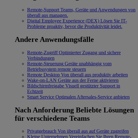
Remote-Support
Teams, Geräte und Anwendungen von
überall aus managen.
Digital Employee Experience (DEX)
Lösen Sie IT-
Probleme proaktiv, bevor die Produktivität leidet.
Andere Anwendungsfälle
Remote-Zugriff
Optimierter Zugang und sichere
Verbindungen
Remote-Steuerung
Geräte unabhängig vom
Betriebssystem remote steuern
Remote Desktop
Von überall aus produktiv arbeiten
Wake-on-LAN
Geräte aus der Ferne aktivieren
Bildschirmfreigabe
Visuell gestützter Support in
Echtzeit
Smart Service
Optimalen Aftersales-Service anbieten
Nach Anforderung
Beliebte Lösungen
für verschiedene Teams
Privatgebrauch
Von überall aus auf Geräte zugreifen
Kleine Unternehmen
Vereinfachen Sie Ihren Remote-