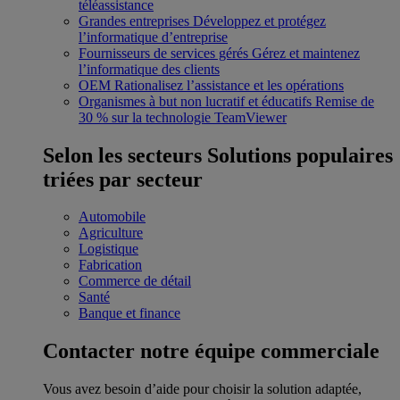
téléassistance
Grandes entreprises
Développez et protégez
l’informatique d’entreprise
Fournisseurs de services gérés
Gérez et maintenez
l’informatique des clients
OEM
Rationalisez l’assistance et les opérations
Organismes à but non lucratif et éducatifs
Remise de
30 % sur la technologie TeamViewer
Selon les secteurs
Solutions populaires
triées par secteur
Automobile
Agriculture
Logistique
Fabrication
Commerce de détail
Santé
Banque et finance
Contacter notre équipe commerciale
Vous avez besoin d’aide pour choisir la solution adaptée,