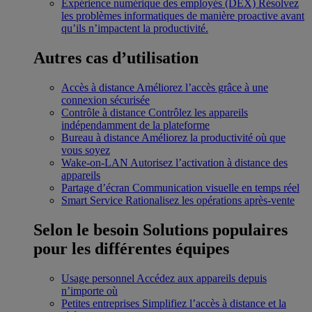
Expérience numérique des employés (DEX)
Résolvez
les problèmes informatiques de manière proactive avant
qu’ils n’impactent la productivité.
Autres cas d’utilisation
Accès à distance
Améliorez l’accès grâce à une
connexion sécurisée
Contrôle à distance
Contrôlez les appareils
indépendamment de la plateforme
Bureau à distance
Améliorez la productivité où que
vous soyez
Wake-on-LAN
Autorisez l’activation à distance des
appareils
Partage d’écran
Communication visuelle en temps réel
Smart Service
Rationalisez les opérations après-vente
Selon le besoin
Solutions populaires
pour les différentes équipes
Usage personnel
Accédez aux appareils depuis
n’importe où
Petites entreprises
Simplifiez l’accès à distance et la