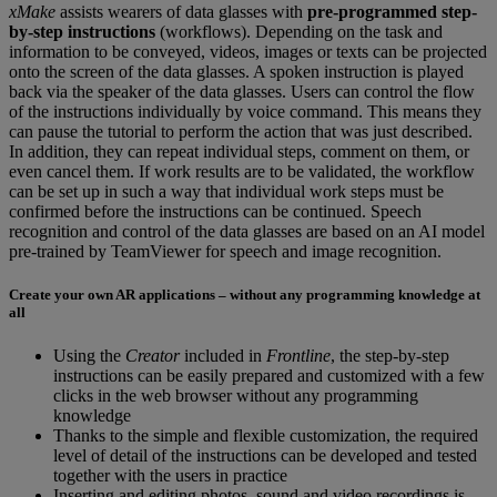
xMake
assists wearers of data glasses with
pre-programmed step-
by-step instructions
(workflows). Depending on the task and
information to be conveyed, videos, images or texts can be projected
onto the screen of the data glasses. A spoken instruction is played
back via the speaker of the data glasses. Users can control the flow
of the instructions individually by voice command. This means they
can pause the tutorial to perform the action that was just described.
In addition, they can repeat individual steps, comment on them, or
even cancel them. If work results are to be validated, the workflow
can be set up in such a way that individual work steps must be
confirmed before the instructions can be continued. Speech
recognition and control of the data glasses are based on an AI model
pre-trained by TeamViewer for speech and image recognition.
Create your own AR applications – without any programming knowledge at
all
Using the
Creator
included in
Frontline
, the step-by-step
instructions can be easily prepared and customized with a few
clicks in the web browser without any programming
knowledge
Thanks to the simple and flexible customization, the required
level of detail of the instructions can be developed and tested
together with the users in practice
Inserting and editing photos, sound and video recordings is