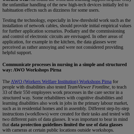
the unfamiliar handling of the new high-tech devices initially led to
habituation effects such as dizziness for some users.
Testing the technology, especially in low-threshold work such as the
installation of network cables, should provide initial empirical values
for further application scenarios. Podiatry and the commissioning
and control of electronic circuits are envisaged. In other areas of
application, for example in the kitchen, the data glasses were
perceived as rather annoying and were not considered providing
helpful support.
Communicate processes in nursing in a simple and structured
way: AWO Workshops Pirna
The
AWO (Workers Welfare Institution) Workshops Pirna
for
people with disabilities also tested
TeamViewer
Frontline,
to teach
33 of their 550 employees work processes in the care sector in a
structured way. Some rehabilitees with cognitive disabilities and
learning disabilities also work in jobs in the primary labour market,
such as in residential homes and in assembly. Different step-by-step
instructions (workflows) were created for their tasks and tested with
two different pairs of data glasses. It was important to bear in mind
that
data protection guidelines limited the use of data glasses
with cameras at certain public locations outside workshops.