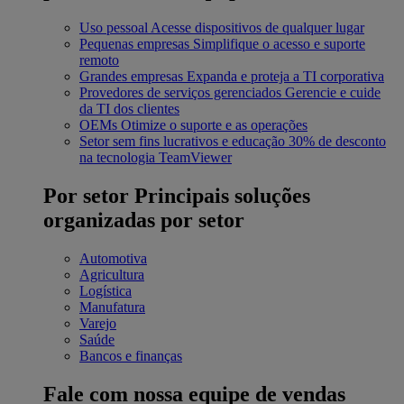
Uso pessoal
Acesse dispositivos de qualquer lugar
Pequenas empresas
Simplifique o acesso e suporte
remoto
Grandes empresas
Expanda e proteja a TI corporativa
Provedores de serviços gerenciados
Gerencie e cuide
da TI dos clientes
OEMs
Otimize o suporte e as operações
Setor sem fins lucrativos e educação
30% de desconto
na tecnologia TeamViewer
Por setor
Principais soluções
organizadas por setor
Automotiva
Agricultura
Logística
Manufatura
Varejo
Saúde
Bancos e finanças
Fale com nossa equipe de vendas