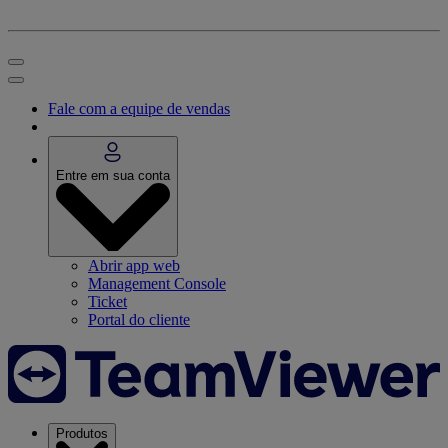
Fale com a equipe de vendas
Entre em sua conta
Abrir app web
Management Console
Ticket
Portal do cliente
Produtos