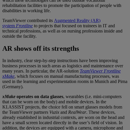
which these technologies can be used outside vocational
rehabilitation facilities to promote the participation of people with
disabilities in working life.
TeamViewer contributed its
Augmented Reality (AR)
system
Frontline
to projects that focused on trainees in IT and
technical professions, as well as on nursing professions inside and
outside the facility.
AR shows off its strengths
In industry, clear step-by-step instructions have been improving
business processes in such areas as logistics and maintenance over
many years. In particular, the AR-solution
TeamViewer
Frontline
xMake
, which focuses on manual manufacturing processes, was
used in the learning and experimentation rooms in Munich and Pirna
(Germany).
xMake
operates on data glasses
, wearables (i.e. mini-computers
that can be worn on the body) and mobile devices. In the
KI.ASSIST projects, the choice fell on smart glasses models from
the TeamViewer partners
Vuzix
and
RealWear
. These devices,
already established in industrial contexts, are worn on the head and
have a small screen located directly in the user’s field of vision. In
addition, the devices are equipped with a camera, microphone and