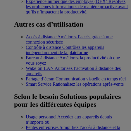
Expérience numérique des employés (DEX)
Résolvez
les problèmes informatiques de manière proactive avant
qu’ils n’impactent la productivité.
Autres cas d’utilisation
Accès à distance
Améliorez l’accès grâce à une
connexion sécurisée
Contrôle à distance
Contrôlez les appareils
indépendamment de la plateforme
Bureau à distance
Améliorez la productivité où que
vous soyez
Wake-on-LAN
Autorisez l’activation à distance des
appareils
Partage d’écran
Communication visuelle en temps réel
Smart Service
Rationalisez les opérations après-vente
Selon le besoin
Solutions populaires
pour les différentes équipes
Usage personnel
Accédez aux appareils depuis
n’importe où
Petites entreprises
Simplifiez l’accès à distance et la