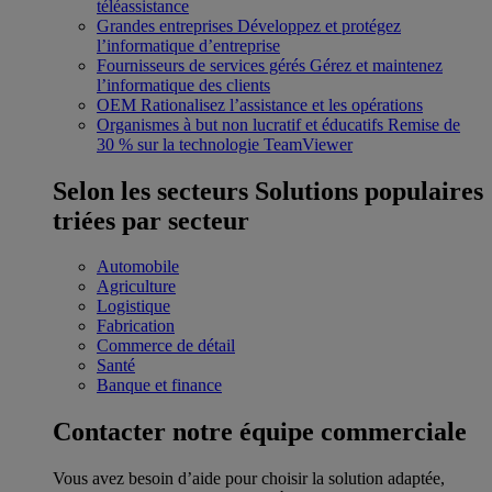
téléassistance
Grandes entreprises
Développez et protégez
l’informatique d’entreprise
Fournisseurs de services gérés
Gérez et maintenez
l’informatique des clients
OEM
Rationalisez l’assistance et les opérations
Organismes à but non lucratif et éducatifs
Remise de
30 % sur la technologie TeamViewer
Selon les secteurs
Solutions populaires
triées par secteur
Automobile
Agriculture
Logistique
Fabrication
Commerce de détail
Santé
Banque et finance
Contacter notre équipe commerciale
Vous avez besoin d’aide pour choisir la solution adaptée,