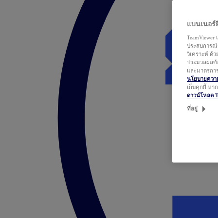
แบนเนอร์ยิ
TeamViewer แ
ประสบการณ์ก
วิเคราะห์ ด้
ประมวลผลข้อ
และมาตรการว
นโยบายความเ
เก็บคุกกี้ ห
ดาวน์โหลด 
ที่อยู่