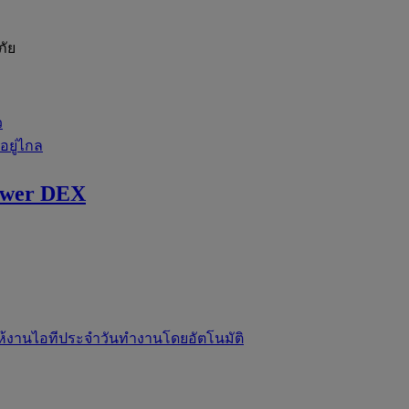
ภัย
ว
่อยู่ไกล
ewer DEX
ห้งานไอทีประจำวันทำงานโดยอัตโนมัติ