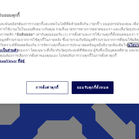
นยอมคุกกี้
ละพันธมิตรต้องการวางคุกกี้และเทคโนโลยีที่คล้ายคลึงกัน (“คุกกี้”) บนอุปกรณ์ของคุณ เพื่อ
ารใช้งานเว็บในแบบที่เหมาะกับคุณ รวมถึงมาตรการทางการตลาดของเรา และเพื่อวัตถุประ
วยการคลิก
“ฉันยินยอม”
เท่ากับคุณยอมรับ (1) การตั้งค่าและการใช้งานคุกกี้ทั้งหมดของเรา ร
มูลที่รวบรวมจากการใช้คุกกี้ในภายหลัง ซึ่งอาจรวมกับข้อมูลที่รวบรวมจากการที่คุณใช้ผลิ
ิเคราะห์ที่สอดคล้องกัน การจัดวางคุกกี้และการประมวลผลข้อมูลมีอธิบายเพิ่มเติมใน
นโยบาย
ป็นส่วนตัว
ของเรา โดยเฉพาะที่เกี่ยวกับวัตถุประสงค์ที่ชัดเจน ผู้รับซึ่งเป็นบุคคลที่สาม และ
ากคุณต้องการเลือกการตั้งค่าของคุณเอง โปรดปรับการวางคุกกี้ในการตั้งค่าคุกกี้
TeamViewer
ที่อยู่
การตั้งค่าคุกกี้
ยอมรับคุกกี้ทั้งหมด