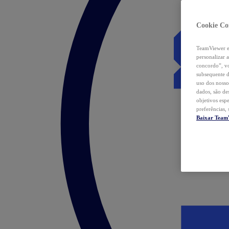
Cookie Co
TeamViewer e 
personalizar 
concordo”, vo
subsequente d
uso dos nosso
dados, são de
objetivos esp
preferências,
Baixar Team