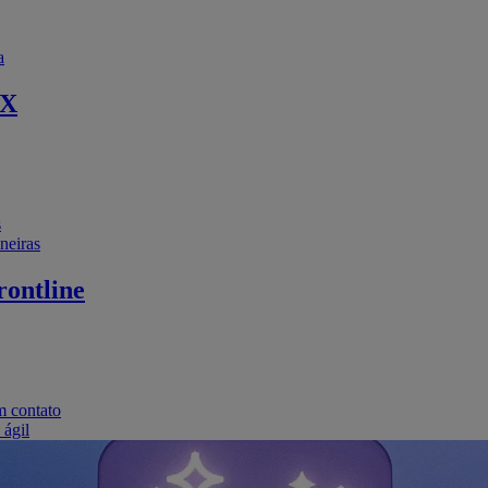
a
EX
s
neiras
ontline
m contato
 ágil