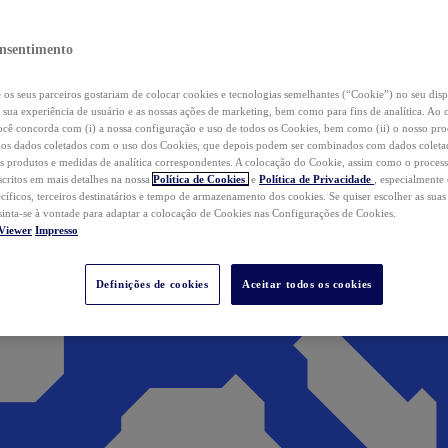
nsentimento
os seus parceiros gostariam de colocar cookies e tecnologias semelhantes (“Cookie”) no seu disp
a sua experiência de usuário e as nossas ações de marketing, bem como para fins de analítica. Ao 
cê concorda com (i) a nossa configuração e uso de todos os Cookies, bem como (ii) o nosso pr
os dados coletados com o uso dos Cookies, que depois podem ser combinados com dados coletad
s produtos e medidas de analítica correspondentes. A colocação do Cookie, assim como o proces
scritos em mais detalhes na nossa
Política de Cookies
e
Política de Privacidade
, especialmente
ecíficos, terceiros destinatários e tempo de armazenamento dos cookies. Se quiser escolher as suas
 sinta-se à vontade para adaptar a colocação de Cookies nas Configurações de Cookies.
Viewer
Impresso
Definições de cookies
Aceitar todos os cookies