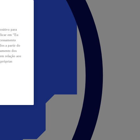
ositivo para
clicar em “Eu
ocessamento
os a partir do
samento dos
 em relação aos
 próprias