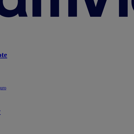
te
guro
r