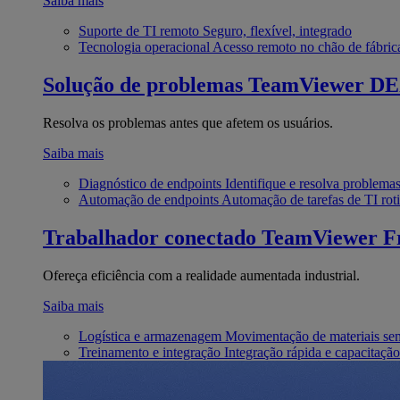
Saiba mais
Suporte de TI remoto
Seguro, flexível, integrado
Tecnologia operacional
Acesso remoto no chão de fábric
Solução de problemas
TeamViewer D
Resolva os problemas antes que afetem os usuários.
Saiba mais
Diagnóstico de endpoints
Identifique e resolva problema
Automação de endpoints
Automação de tarefas de TI roti
Trabalhador conectado
TeamViewer Fr
Ofereça eficiência com a realidade aumentada industrial.
Saiba mais
Logística e armazenagem
Movimentação de materiais se
Treinamento e integração
Integração rápida e capacitação