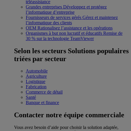
téléassistance
Grandes entreprises
Développez et protégez
l’informatique d’entreprise
Fournisseurs de services gérés
Gérez et maintenez
l’informatique des clients
OEM
Rationalisez l’assistance et les opérations
Organismes à but non lucratif et éducatifs
Remise de
30 % sur la technologie TeamViewer
Selon les secteurs
Solutions populaires
triées par secteur
Automobile
Agriculture
Logistique
Fabrication
Commerce de détail
Santé
Banque et finance
Contacter notre équipe commerciale
Vous avez besoin d’aide pour choisir la solution adaptée,