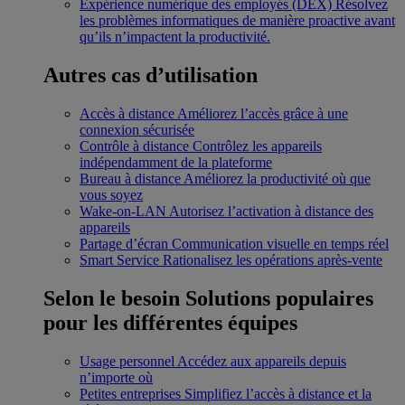
Expérience numérique des employés (DEX)
Résolvez
les problèmes informatiques de manière proactive avant
qu’ils n’impactent la productivité.
Autres cas d’utilisation
Accès à distance
Améliorez l’accès grâce à une
connexion sécurisée
Contrôle à distance
Contrôlez les appareils
indépendamment de la plateforme
Bureau à distance
Améliorez la productivité où que
vous soyez
Wake-on-LAN
Autorisez l’activation à distance des
appareils
Partage d’écran
Communication visuelle en temps réel
Smart Service
Rationalisez les opérations après-vente
Selon le besoin
Solutions populaires
pour les différentes équipes
Usage personnel
Accédez aux appareils depuis
n’importe où
Petites entreprises
Simplifiez l’accès à distance et la