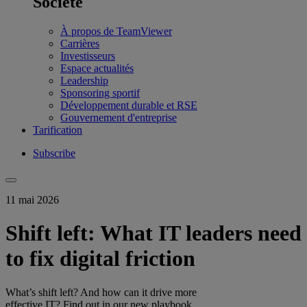
Société
À propos de TeamViewer
Carrières
Investisseurs
Espace actualités
Leadership
Sponsoring sportif
Développement durable et RSE
Gouvernement d'entreprise
Tarification
Subscribe
11 mai 2026
Shift left: What IT leaders need
to fix digital friction
What’s shift left? And how can it drive more
effective IT? Find out in our new playbook.