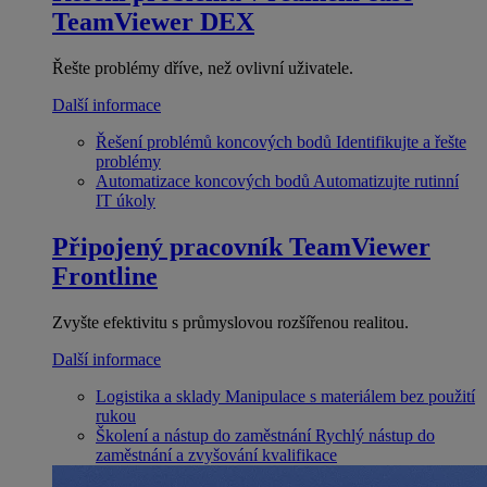
TeamViewer DEX
Řešte problémy dříve, než ovlivní uživatele.
Další informace
Řešení problémů koncových bodů
Identifikujte a řešte
problémy
Automatizace koncových bodů
Automatizujte rutinní
IT úkoly
Připojený pracovník
TeamViewer
Frontline
Zvyšte efektivitu s průmyslovou rozšířenou realitou.
Další informace
Logistika a sklady
Manipulace s materiálem bez použití
rukou
Školení a nástup do zaměstnání
Rychlý nástup do
zaměstnání a zvyšování kvalifikace