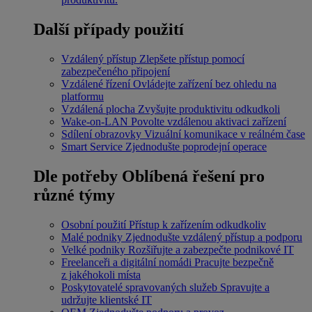
Další případy použití
Vzdálený přístup
Zlepšete přístup pomocí
zabezpečeného připojení
Vzdálené řízení
Ovládejte zařízení bez ohledu na
platformu
Vzdálená plocha
Zvyšujte produktivitu odkudkoli
Wake-on-LAN
Povolte vzdálenou aktivaci zařízení
Sdílení obrazovky
Vizuální komunikace v reálném čase
Smart Service
Zjednodušte poprodejní operace
Dle potřeby
Oblíbená řešení pro
různé týmy
Osobní použití
Přístup k zařízením odkudkoliv
Malé podniky
Zjednodušte vzdálený přístup a podporu
Velké podniky
Rozšiřujte a zabezpečte podnikové IT
Freelanceři a digitální nomádi
Pracujte bezpečně
z jakéhokoli místa
Poskytovatelé spravovaných služeb
Spravujte a
udržujte klientské IT