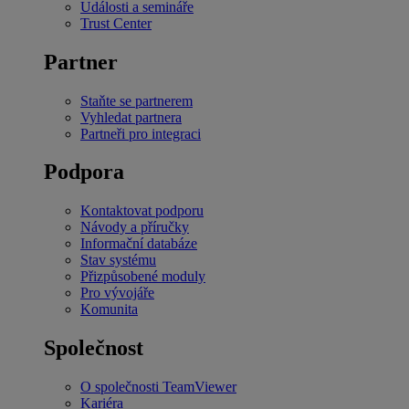
Události a semináře
Trust Center
Partner
Staňte se partnerem
Vyhledat partnera
Partneři pro integraci
Podpora
Kontaktovat podporu
Návody a příručky
Informační databáze
Stav systému
Přizpůsobené moduly
Pro vývojáře
Komunita
Společnost
O společnosti TeamViewer
Kariéra