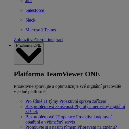
Jira
Salesforce
Slack
Microsoft Teams
Zobrazit veškerou integraci
Platforma ONE
Platforma TeamViewer ONE
Proaktivně spravujte a optimalizujte své digitální pracoviště
v jedné platformě.
Pro štíhlé IT týmy
Proaktivní správa zařízení
Bezproblémová zkušenost
Plynulý a nerušený digitální
zážitek
Bezproblémové IT operace
Proaktivní nápravná
opatření a výjimečný servis
Promluvte si s naším týmem
Připraveni na změnu?