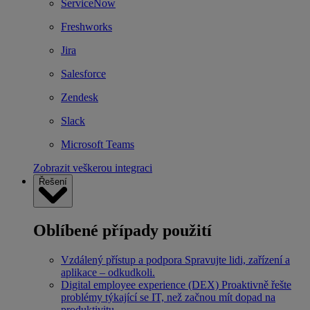
ServiceNow
Freshworks
Jira
Salesforce
Zendesk
Slack
Microsoft Teams
Zobrazit veškerou integraci
Řešení
Oblíbené případy použití
Vzdálený přístup a podpora
Spravujte lidi, zařízení a
aplikace – odkudkoli.
Digital employee experience (DEX)
Proaktivně řešte
problémy týkající se IT, než začnou mít dopad na
produktivitu.