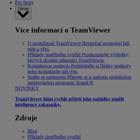
Pro firmy
Zdroje
Více informací o TeamViewer
O společnosti TeamViewer
Bezpečné propojení lidí,
míst a věcí.
Příklady úspěšného využití
Prozkoumejte výsledky,
kterých dosáhli zákazníci TeamViewer.
Kontaktovat podporu
Prohlédněte si články podpory
nebo kontaktujte náš tým.
Staňte se partnerem
Připojte se k našemu globálnímu
partnerskému programu TeamUP.
NOVINKY
TeamViewer hlásí rychlé přijetí jeho nabídky umělé
inteligence zákazníky.
Zdroje
Blog
Příklady úspěšného využití