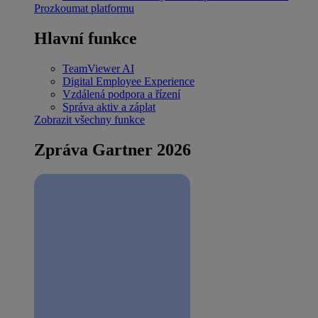
Prozkoumat platformu
Hlavní funkce
TeamViewer AI
Digital Employee Experience
Vzdálená podpora a řízení
Správa aktiv a záplat
Zobrazit všechny funkce
Zpráva Gartner 2026