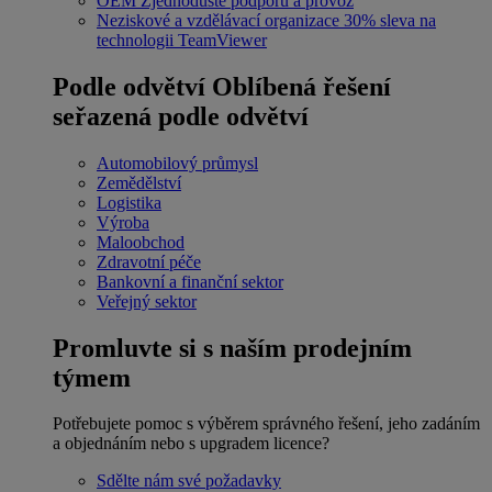
OEM
Zjednodušte podporu a provoz
Neziskové a vzdělávací organizace
30% sleva na
technologii TeamViewer
Podle odvětví
Oblíbená řešení
seřazená podle odvětví
Automobilový průmysl
Zemědělství
Logistika
Výroba
Maloobchod
Zdravotní péče
Bankovní a finanční sektor
Veřejný sektor
Promluvte si s naším prodejním
týmem
Potřebujete pomoc s výběrem správného řešení, jeho zadáním
a objednáním nebo s upgradem licence?
Sdělte nám své požadavky