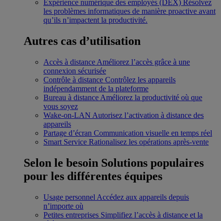
Expérience numérique des employés (DEX)
Résolvez
les problèmes informatiques de manière proactive avant
qu’ils n’impactent la productivité.
Autres cas d’utilisation
Accès à distance
Améliorez l’accès grâce à une
connexion sécurisée
Contrôle à distance
Contrôlez les appareils
indépendamment de la plateforme
Bureau à distance
Améliorez la productivité où que
vous soyez
Wake-on-LAN
Autorisez l’activation à distance des
appareils
Partage d’écran
Communication visuelle en temps réel
Smart Service
Rationalisez les opérations après-vente
Selon le besoin
Solutions populaires
pour les différentes équipes
Usage personnel
Accédez aux appareils depuis
n’importe où
Petites entreprises
Simplifiez l’accès à distance et la