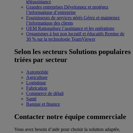
téléassistance
Grandes entreprises
Développez et protégez
l’informatique d’entreprise
Fournisseurs de services gérés
Gérez et maintenez
l’informatique des clients
OEM
Rationalisez l’assistance et les opérations
Organismes à but non lucratif et éducatifs
Remise de
30 % sur la technologie TeamViewer
Selon les secteurs
Solutions populaires
triées par secteur
Automobile
Agriculture
Logistique
Fabrication
Commerce de détail
Santé
Banque et finance
Contacter notre équipe commerciale
Vous avez besoin d’aide pour choisir la solution adaptée,