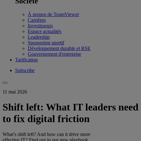
Société
À propos de TeamViewer
Carrières
Investisseurs
Espace actualités
Leadership
Sponsoring sportif
Développement durable et RSE
Gouvernement d'entreprise
Tarification
Subscribe
11 mai 2026
Shift left: What IT leaders need
to fix digital friction
What’s shift left? And how can it drive more
effective IT? Find out in our new playbook.