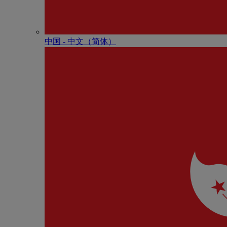
中国 - 中⽂（简体）