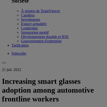
Société
À propos de TeamViewer
Carrières
Investisseurs
Espace actualités
Leadership
Sponsoring sportif
Développement durable et RSE
Gouvernement d'entreprise
Tarification
Subscribe
21 juil. 2022
Increasing smart glasses
adoption among automotive
frontline workers