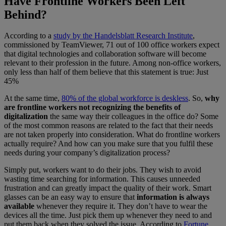
Have Frontline Workers Been Left
Behind?
According to a
study by the Handelsblatt Research Institute
,
commissioned by TeamViewer, 71 out of 100 office workers expect
that digital technologies and collaboration software will become
relevant to their profession in the future. Among non-office workers,
only less than half of them believe that this statement is true: Just
45%
At the same time,
80% of the global workforce is deskless
. So,
why
are frontline workers not recognizing the benefits of
digitalization
the same way their colleagues in the office do? Some
of the most common reasons are related to the fact that their needs
are not taken properly into consideration. What do frontline workers
actually require? And how can you make sure that you fulfil these
needs during your company’s digitalization process?
Simply put, workers want to do their jobs. They wish to avoid
wasting time searching for information. This causes unneeded
frustration and can greatly impact the quality of their work. Smart
glasses can be an easy way to ensure that
information is always
available
whenever they require it. They don’t have to wear the
devices all the time. Just pick them up whenever they need to and
put them back when they solved the issue. According to
Fortune