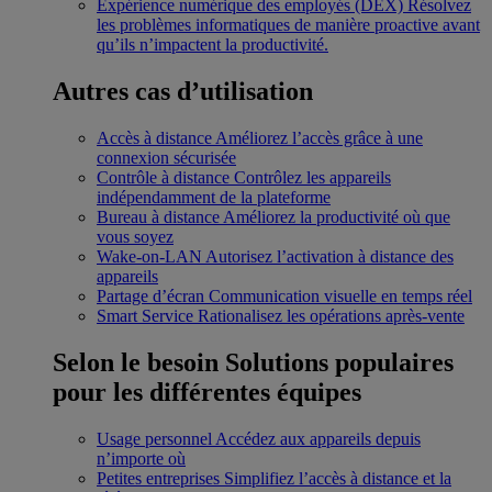
Expérience numérique des employés (DEX)
Résolvez
les problèmes informatiques de manière proactive avant
qu’ils n’impactent la productivité.
Autres cas d’utilisation
Accès à distance
Améliorez l’accès grâce à une
connexion sécurisée
Contrôle à distance
Contrôlez les appareils
indépendamment de la plateforme
Bureau à distance
Améliorez la productivité où que
vous soyez
Wake-on-LAN
Autorisez l’activation à distance des
appareils
Partage d’écran
Communication visuelle en temps réel
Smart Service
Rationalisez les opérations après-vente
Selon le besoin
Solutions populaires
pour les différentes équipes
Usage personnel
Accédez aux appareils depuis
n’importe où
Petites entreprises
Simplifiez l’accès à distance et la