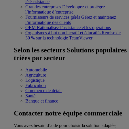
téléassistance
Grandes entreprises
Développez et protégez
l’informatique d’entreprise
Fournisseurs de services gérés
Gérez et maintenez
l’informatique des clients
OEM
Rationalisez l’assistance et les opérations
Organismes à but non lucratif et éducatifs
Remise de
30 % sur la technologie TeamViewer
Selon les secteurs
Solutions populaires
triées par secteur
Automobile
Agriculture
Logistique
Fabrication
Commerce de détail
Santé
Banque et finance
Contacter notre équipe commerciale
Vous avez besoin d’aide pour choisir la solution adaptée,