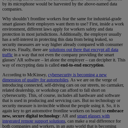
by its microphone would be harvested by the above-named data
companies.
Why shouldn’t frontline workers fear the same for industrial-grade
smart glasses their employers want them to use? First, inside a work
environment, different laws apply for workers safety and data
protection in most jurisdictions. Additionally, the employer usually
has a self-interest in protecting this data from being leaked, so
security measures are way higher already compared with consumer
devices. Finally, there are
solutions out there that encrypt all data
traffic
in a way that not even the company providing the smart
glasses’ AR software – let alone the employer – can decipher it. This
way of encrypting data is called
end-to-end encryption
.
According to McKinsey,
cybersecurity is becoming a new
dimension of quality for automobiles
. As we are on the verge of
introducing connected, self-driving cars on our streets, no carmaker,
related dealership, or workshop can afford to fall short on
cybersecurity. This, of course, includes all hardware and software
that is used in producing and servicing cars. But no technology or
security measure is invincible without the people using it. So, it is
again key to get automotive frontline workers on board to
embrace
new, secure digital technology
: AR and
smart glasses with
integrated remote support solutions
, can make a real difference for
both companies and workers, in an auto world that is becoming