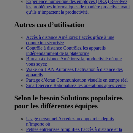
Expérience numérique des employés (DEX)
Résolvez
les problèmes informatiques de manière proactive avant
qu’ils n’impactent la productivité.
Autres cas d’utilisation
Accès à distance
Améliorez l’accès grâce à une
connexion sécurisée
Contrôle à distance
Contrôlez les appareils
indépendamment de la plateforme
Bureau à distance
Améliorez la productivité où que
vous soyez
Wake-on-LAN
Autorisez l’activation à distance des
appareils
Partage d’écran
Communication visuelle en temps réel
Smart Service
Rationalisez les opérations après-vente
Selon le besoin
Solutions populaires
pour les différentes équipes
Usage personnel
Accédez aux appareils depuis
n’importe où
Petites entreprises
Simplifiez l’accès à distance et la