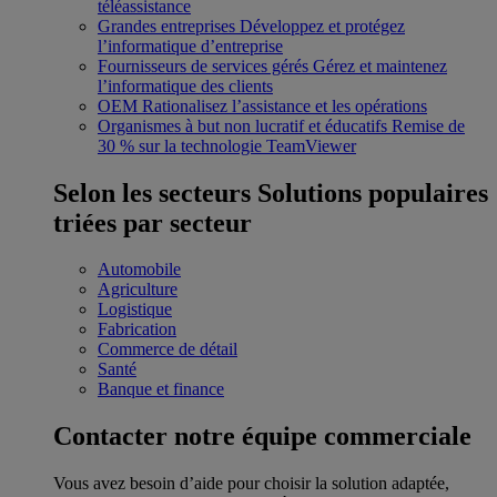
téléassistance
Grandes entreprises
Développez et protégez
l’informatique d’entreprise
Fournisseurs de services gérés
Gérez et maintenez
l’informatique des clients
OEM
Rationalisez l’assistance et les opérations
Organismes à but non lucratif et éducatifs
Remise de
30 % sur la technologie TeamViewer
Selon les secteurs
Solutions populaires
triées par secteur
Automobile
Agriculture
Logistique
Fabrication
Commerce de détail
Santé
Banque et finance
Contacter notre équipe commerciale
Vous avez besoin d’aide pour choisir la solution adaptée,