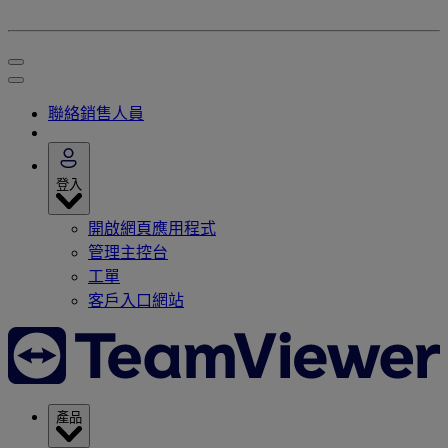
聯絡銷售人員
登入
開啟網頁應用程式
管理主控台
工單
客戶入口網站
產品