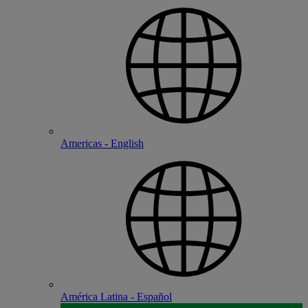
Americas - English
América Latina - Español