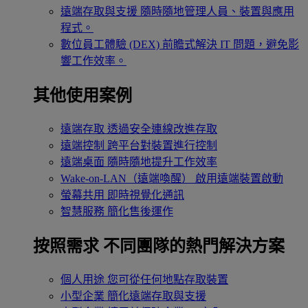
遠端存取與支援
隨時隨地管理人員、裝置與應用
程式。
數位員工體驗 (DEX)
前瞻式解決 IT 問題，避免影
響工作效率。
其他使用案例
遠端存取
透過安全連線改進存取
遠端控制
跨平台對裝置進行控制
遠端桌面
隨時隨地提升工作效率
Wake-on-LAN（遠端喚醒）
啟用遠端裝置啟動
螢幕共用
即時視覺化通訊
智慧服務
簡化售後運作
按照需求
不同團隊的熱門解決方案
個人用途
您可從任何地點存取裝置
小型企業
簡化遠端存取與支援