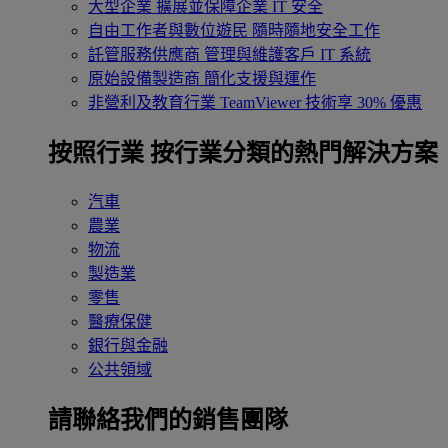
大型企業
擴展並保障企業 IT 安全
自由工作者與數位遊民
隨時隨地安全工作
託管服務供應商
管理與維護客戶 IT 系統
原始設備製造商
簡化支援與運作
非營利及教育行業
TeamViewer 技術享 30% 優惠
按照行業
按行業分類的熱門解決方案
汽車
農業
物流
製造業
零售
醫療保健
銀行與金融
公共領域
請聯絡我們的銷售團隊