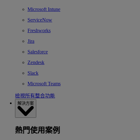
Microsoft Intune
ServiceNow
Freshworks
Jira
Salesforce
Zendesk
Slack
Microsoft Teams
檢視所有整合功能
解決方案
熱門使用案例