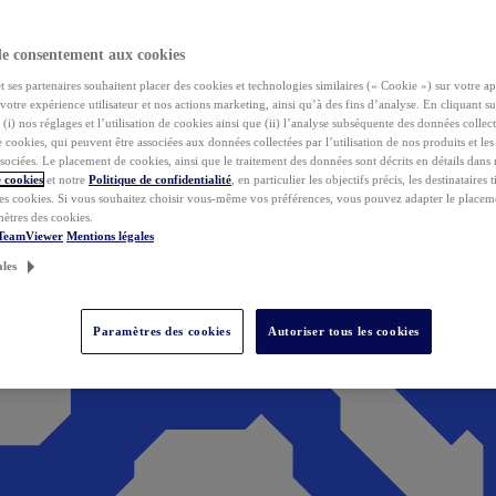
de consentement aux cookies
ses partenaires souhaitent placer des cookies et technologies similaires (« Cookie ») sur votre ap
votre expérience utilisateur et nos actions marketing, ainsi qu’à des fins d’analyse. En cliquant s
(i) nos réglages et l’utilisation de cookies ainsi que (ii) l’analyse subséquente des données collect
de cookies, qui peuvent être associées aux données collectées par l’utilisation de nos produits et le
sociées. Le placement de cookies, ainsi que le traitement des données sont décrits en détails dans
 cookies
et notre
Politique de confidentialité
, en particulier les objectifs précis, les destinataires t
es cookies. Si vous souhaitez choisir vous-même vos préférences, vous pouvez adapter le placem
mètres des cookies.
 TeamViewer
Mentions légales
ales
Paramètres des cookies
Autoriser tous les cookies