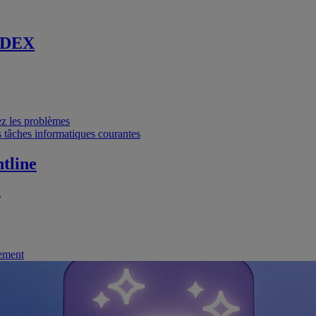
 DEX
vez les problèmes
 tâches informatiques courantes
tline
.
nement