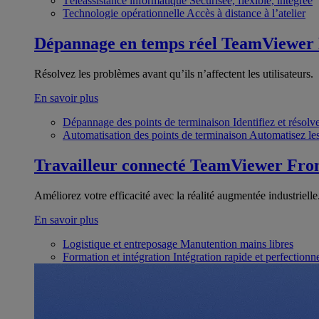
Téléassistance informatique
Sécurisée, flexible, intégrée
Technologie opérationnelle
Accès à distance à l’atelier
Dépannage en temps réel
TeamViewer
Résolvez les problèmes avant qu’ils n’affectent les utilisateurs.
En savoir plus
Dépannage des points de terminaison
Identifiez et résol
Automatisation des points de terminaison
Automatisez les
Travailleur connecté
TeamViewer Fron
Améliorez votre efficacité avec la réalité augmentée industrielle
En savoir plus
Logistique et entreposage
Manutention mains libres
Formation et intégration
Intégration rapide et perfection