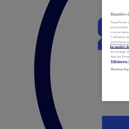
Bannière 
TeamViewer et 
personnaliser 
vous acceptez 
l’utilisation 
analytiques as
en matière de
de stockage d
dans les Para
Téléchargez
Mentions lég