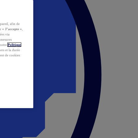
pareil, afin de
ur
« J’accepte »
,
ées via
s mesures
 notre
Politique
iers et la durée
ent de cookies