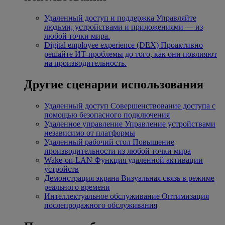
Удаленный доступ и поддержка
Управляйте
людьми, устройствами и приложениями — из
любой точки мира.
Digital employee experience (DEX)
Проактивно
решайте ИТ-проблемы до того, как они повлияют
на производительность.
Другие сценарии использования
Удаленный доступ
Совершенствование доступа с
помощью безопасного подключения
Удаленное управление
Управление устройствами
независимо от платформы
Удаленный рабочий стол
Повышение
производительности из любой точки мира
Wake-on-LAN
Функция удаленной активации
устройств
Демонстрация экрана
Визуальная связь в режиме
реального времени
Интеллектуальное обслуживание
Оптимизация
послепродажного обслуживания