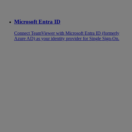
Microsoft Entra ID
Connect TeamViewer with Microsoft Entra ID (formerly
Azure AD) as your identity provider for Single Sign-On.