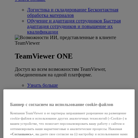
Логистика и складирование
Бесконтактная
обработка материалов
Обучение и адаптация сотрудников
Быстрая
адаптация сотрудников и повышение их
квалификации
TeamViewer ONE
Доступ ко всем возможностям TeamViewer,
объединенным на одной платформе.
Узнать больше
Ключевые интеграции
Баннер с согласием на использование cookie-файлов
Microsoft Intune
Компания TeamViewer и ее партнеры запрашивают разрешение на размещение
cookie-файлов и использование других аналогичных технологий («Cookie») в
ServiceNow
вашем устройстве, что помогает персонализировать вашу работу с сайтом и
оптимизировать наши маркетинговые и аналитические процессы. Нажимая
Freshworks
«Соглашаюсь»
, вы даете свое согласие на (i) настройку и использование нами