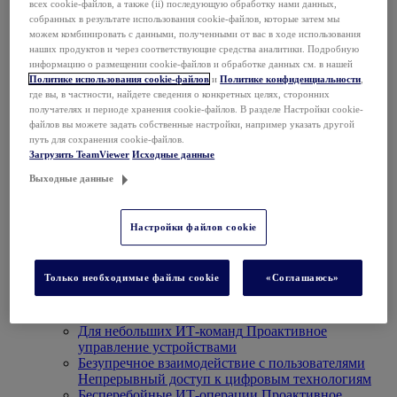
всех cookie-файлов, а также (ii) последующую обработку нами данных,
Jira
собранных в результате использования cookie-файлов, которые затем мы
можем комбинировать с данными, полученными от вас в ходе использования
Salesforce
наших продуктов и через соответствующие средства аналитики. Подробную
информацию о размещении cookie-файлов и обработке данных см. в нашей
Slack
Политике использования cookie-файлов
и
Политике конфиденциальности
,
где вы, в частности, найдете сведения о конкретных целях, сторонних
Microsoft Teams
получателях и периоде хранения cookie-файлов. В разделе Настройки cookie-
файлов вы можете задать собственные настройки, например указать другой
Просмотреть все интеграции
путь для сохранения cookie-файлов.
Платформа ONE
Загрузить TeamViewer
Исходные данные
Выходные данные
Настройки файлов cookie
Платформа TeamViewer ONE
Только необходимые файлы cookie
«Соглашаюсь»
Проактивно управляйте своим цифровым рабочим
местом и оптимизируйте его на одной платформе.
Для небольших ИТ-команд
Проактивное
управление устройствами
Безупречное взаимодействие с пользователями
Непрерывный доступ к цифровым технологиям
Бесперебойные ИТ-операции
Проактивное