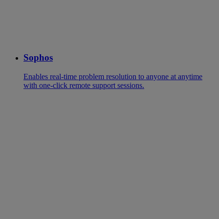
Sophos
Enables real-time problem resolution to anyone at anytime
with one-click remote support sessions.