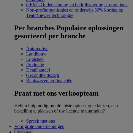
OEM's
Ondersteuning en bedrijfsvoering stroomlijnen
Non-profitorganisaties en onderwijs
30% korting op
TeamViewer-technologie
Per branches
Populaire oplossingen
gesorteerd per branche
Automotive
Landbouw
Logistiek
Productie
Detailhandel
Gezondheidszorg
Bankwezen en financiën
Praat met ons verkoopteam
Hebt u hulp nodig om de juiste oplossing te kiezen, een
bestelling te plaatsen of uw licentie te upgraden?
Spreek met ons
Voor grote ondernemingen
Bronnen