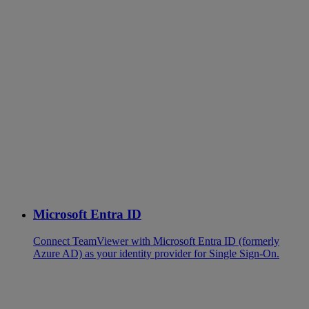
Microsoft Entra ID
Connect TeamViewer with Microsoft Entra ID (formerly
Azure AD) as your identity provider for Single Sign-On.