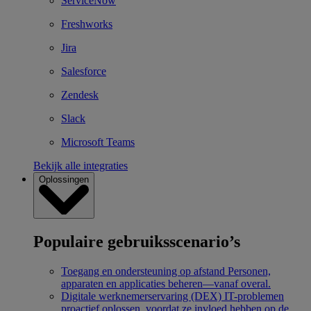
ServiceNow
Freshworks
Jira
Salesforce
Zendesk
Slack
Microsoft Teams
Bekijk alle integraties
Oplossingen
Populaire gebruiksscenario’s
Toegang en ondersteuning op afstand
Personen,
apparaten en applicaties beheren—vanaf overal.
Digitale werknemerservaring (DEX)
IT-problemen
proactief oplossen, voordat ze invloed hebben op de