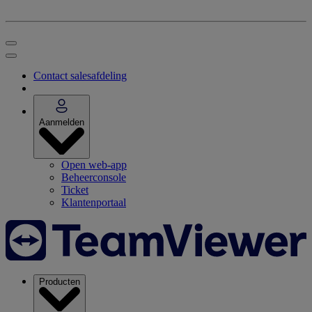
Contact salesafdeling
Aanmelden
Open web-app
Beheerconsole
Ticket
Klantenportaal
Producten