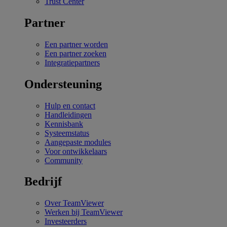
Trust Center
Partner
Een partner worden
Een partner zoeken
Integratiepartners
Ondersteuning
Hulp en contact
Handleidingen
Kennisbank
Systeemstatus
Aangepaste modules
Voor ontwikkelaars
Community
Bedrijf
Over TeamViewer
Werken bij TeamViewer
Investeerders