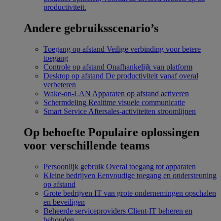
productiviteit.
Andere gebruiksscenario’s
Toegang op afstand
Veilige verbinding voor betere
toegang
Controle op afstand
Onafhankelijk van platform
Desktop op afstand
De productiviteit vanaf overal
verbeteren
Wake-on-LAN
Apparaten op afstand activeren
Schermdeling
Realtime visuele communicatie
Smart Service
Aftersales-activiteiten stroomlijnen
Op behoefte
Populaire oplossingen
voor verschillende teams
Persoonlijk gebruik
Overal toegang tot apparaten
Kleine bedrijven
Eenvoudige toegang en ondersteuning
op afstand
Grote bedrijven
IT van grote ondernemingen opschalen
en beveiligen
Beheerde serviceproviders
Client-IT beheren en
behouden