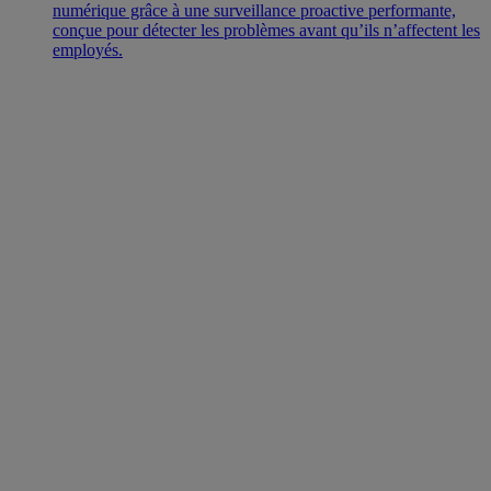
numérique grâce à une surveillance proactive performante,
conçue pour détecter les problèmes avant qu’ils n’affectent les
employés.