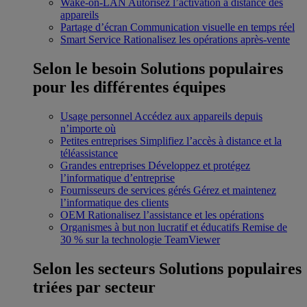
Wake-on-LAN
Autorisez l’activation à distance des
appareils
Partage d’écran
Communication visuelle en temps réel
Smart Service
Rationalisez les opérations après-vente
Selon le besoin
Solutions populaires
pour les différentes équipes
Usage personnel
Accédez aux appareils depuis
n’importe où
Petites entreprises
Simplifiez l’accès à distance et la
téléassistance
Grandes entreprises
Développez et protégez
l’informatique d’entreprise
Fournisseurs de services gérés
Gérez et maintenez
l’informatique des clients
OEM
Rationalisez l’assistance et les opérations
Organismes à but non lucratif et éducatifs
Remise de
30 % sur la technologie TeamViewer
Selon les secteurs
Solutions populaires
triées par secteur