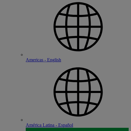
Americas - English
América Latina - Español