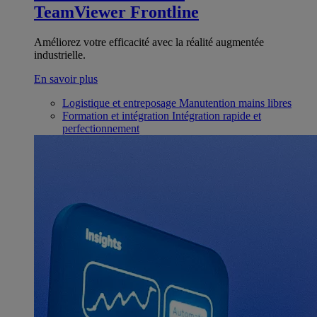
TeamViewer Frontline
Améliorez votre efficacité avec la réalité augmentée
industrielle.
En savoir plus
Logistique et entreposage
Manutention mains libres
Formation et intégration
Intégration rapide et
perfectionnement