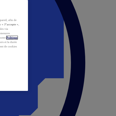
pareil, afin de
ur
« J’accepte »
,
ées via
s mesures
 notre
Politique
iers et la durée
ent de cookies