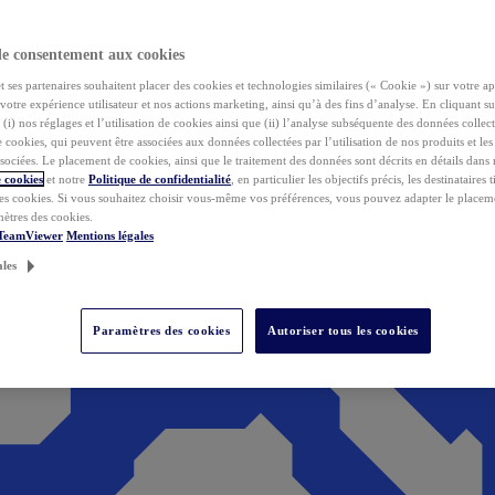
de consentement aux cookies
ses partenaires souhaitent placer des cookies et technologies similaires (« Cookie ») sur votre ap
votre expérience utilisateur et nos actions marketing, ainsi qu’à des fins d’analyse. En cliquant s
(i) nos réglages et l’utilisation de cookies ainsi que (ii) l’analyse subséquente des données collect
de cookies, qui peuvent être associées aux données collectées par l’utilisation de nos produits et le
sociées. Le placement de cookies, ainsi que le traitement des données sont décrits en détails dans
 cookies
et notre
Politique de confidentialité
, en particulier les objectifs précis, les destinataires t
es cookies. Si vous souhaitez choisir vous-même vos préférences, vous pouvez adapter le placem
mètres des cookies.
 TeamViewer
Mentions légales
ales
Paramètres des cookies
Autoriser tous les cookies