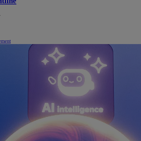
tline
.
nement