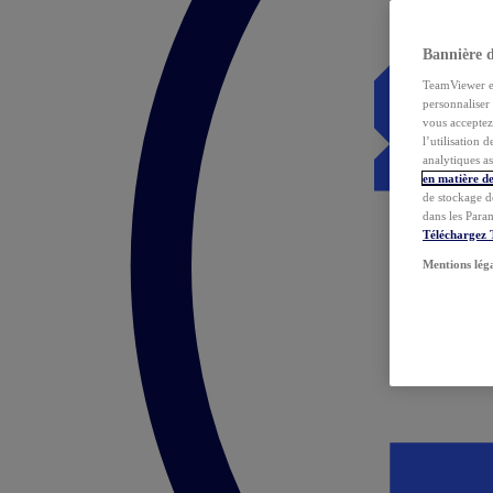
Bannière 
TeamViewer et 
personnaliser 
vous acceptez 
l’utilisation 
analytiques as
en matière de
de stockage d
dans les Para
Téléchargez
Mentions lég