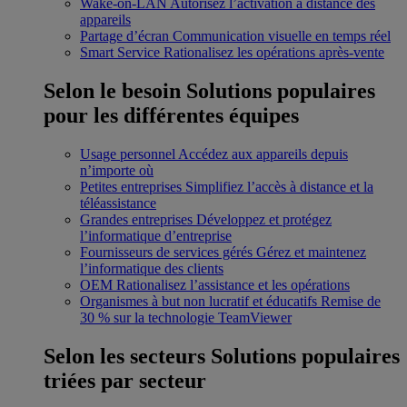
Wake-on-LAN
Autorisez l’activation à distance des
appareils
Partage d’écran
Communication visuelle en temps réel
Smart Service
Rationalisez les opérations après-vente
Selon le besoin
Solutions populaires
pour les différentes équipes
Usage personnel
Accédez aux appareils depuis
n’importe où
Petites entreprises
Simplifiez l’accès à distance et la
téléassistance
Grandes entreprises
Développez et protégez
l’informatique d’entreprise
Fournisseurs de services gérés
Gérez et maintenez
l’informatique des clients
OEM
Rationalisez l’assistance et les opérations
Organismes à but non lucratif et éducatifs
Remise de
30 % sur la technologie TeamViewer
Selon les secteurs
Solutions populaires
triées par secteur