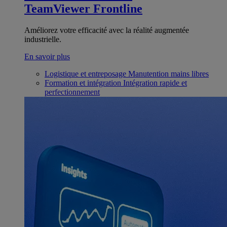
TeamViewer Frontline
Améliorez votre efficacité avec la réalité augmentée
industrielle.
En savoir plus
Logistique et entreposage
Manutention mains libres
Formation et intégration
Intégration rapide et
perfectionnement