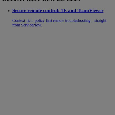
Secure remote control: 1E and TeamViewer
Context-rich, policy-first remote troubleshooting—straight
from ServiceNow.