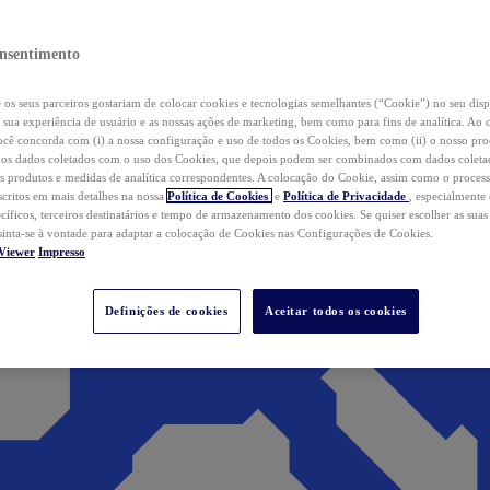
nsentimento
os seus parceiros gostariam de colocar cookies e tecnologias semelhantes (“Cookie”) no seu disp
a sua experiência de usuário e as nossas ações de marketing, bem como para fins de analítica. Ao 
cê concorda com (i) a nossa configuração e uso de todos os Cookies, bem como (ii) o nosso pr
os dados coletados com o uso dos Cookies, que depois podem ser combinados com dados coletad
s produtos e medidas de analítica correspondentes. A colocação do Cookie, assim como o proces
scritos em mais detalhes na nossa
Política de Cookies
e
Política de Privacidade
, especialmente
ecíficos, terceiros destinatários e tempo de armazenamento dos cookies. Se quiser escolher as suas
 sinta-se à vontade para adaptar a colocação de Cookies nas Configurações de Cookies.
Viewer
Impresso
Definições de cookies
Aceitar todos os cookies