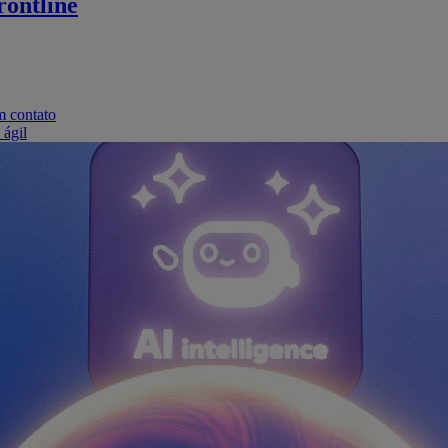
ontline
m contato
 ágil