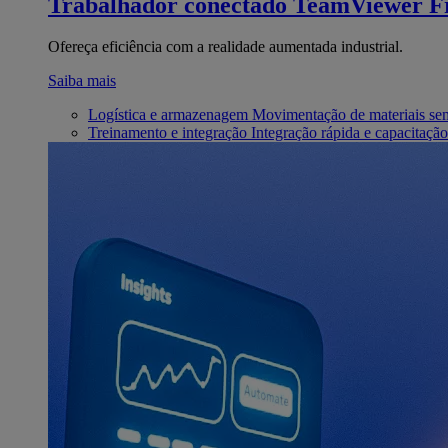
Trabalhador conectado
TeamViewer Fr
Ofereça eficiência com a realidade aumentada industrial.
Saiba mais
Logística e armazenagem
Movimentação de materiais se
Treinamento e integração
Integração rápida e capacitação