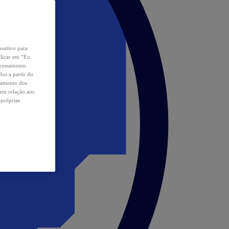
ositivo para
clicar em “Eu
ocessamento
os a partir do
samento dos
 em relação aos
 próprias