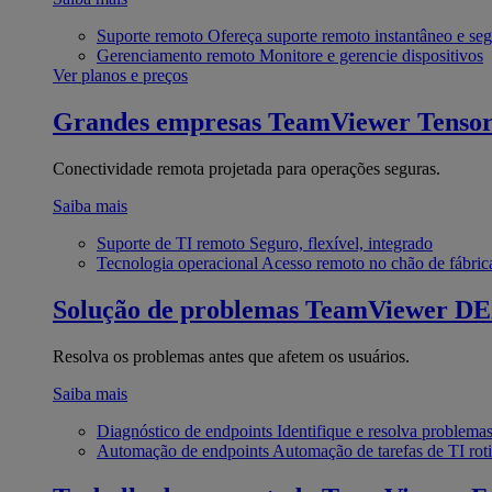
Suporte remoto
Ofereça suporte remoto instantâneo e se
Gerenciamento remoto
Monitore e gerencie dispositivos
Ver planos e preços
Grandes empresas
TeamViewer Tenso
Conectividade remota projetada para operações seguras.
Saiba mais
Suporte de TI remoto
Seguro, flexível, integrado
Tecnologia operacional
Acesso remoto no chão de fábric
Solução de problemas
TeamViewer D
Resolva os problemas antes que afetem os usuários.
Saiba mais
Diagnóstico de endpoints
Identifique e resolva problema
Automação de endpoints
Automação de tarefas de TI roti