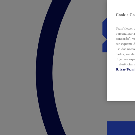
Cookie Co
TeamViewer e 
personalizar 
concordo”, vo
subsequente d
uso dos nosso
dados, são de
objetivos esp
preferências,
Baixar Team