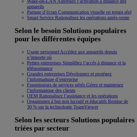
Wake-on-LAN
Autorisez l’activation à distance des
appareils
Partage d’écran
Communication visuelle en temps réel
Smart Service
Rationalisez les opérations après-vente
Selon le besoin
Solutions populaires
pour les différentes équipes
Usage personnel
Accédez aux appareils depuis
n’importe où
Petites entreprises
Simplifiez l’accès à distance et la
téléassistance
Grandes entreprises
Développez et protégez
l’informatique d’entreprise
Fournisseurs de services gérés
Gérez et maintenez
l’informatique des clients
OEM
Rationalisez l’assistance et les opérations
Organismes à but non lucratif et éducatifs
Remise de
30 % sur la technologie TeamViewer
Selon les secteurs
Solutions populaires
triées par secteur