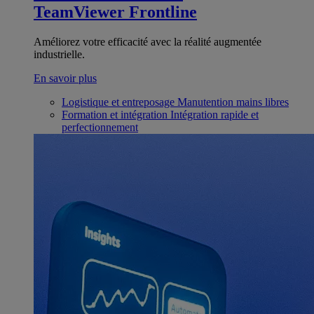
TeamViewer Frontline
Améliorez votre efficacité avec la réalité augmentée
industrielle.
En savoir plus
Logistique et entreposage
Manutention mains libres
Formation et intégration
Intégration rapide et
perfectionnement