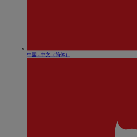
中国 - 中⽂（简体）