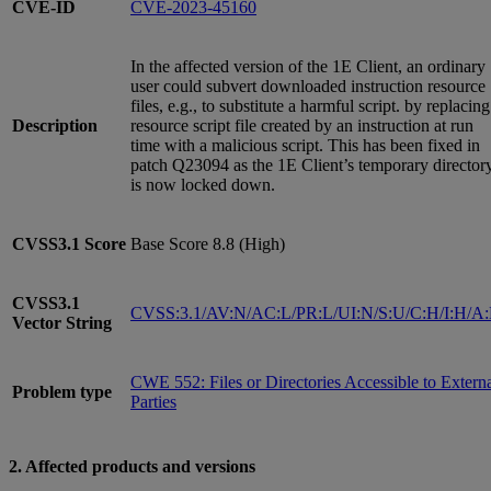
CVE-ID
CVE-2023-45160
In the affected version of the 1E Client, an ordinary
user could subvert downloaded instruction resource
files, e.g., to substitute a harmful script. by replacing
Description
resource script file created by an instruction at run
time with a malicious script. This has been fixed in
patch Q23094 as the 1E Client’s temporary director
is now locked down.
CVSS3.1
Score
Base Score 8.8 (High)
CVSS3.1
CVSS:3.1/AV:N/AC:L/PR:L/UI:N/S:U/C:H/I:H/A
Vector String
CWE 552: Files or Directories Accessible to Extern
Problem type
Parties
2. Affected products and versions