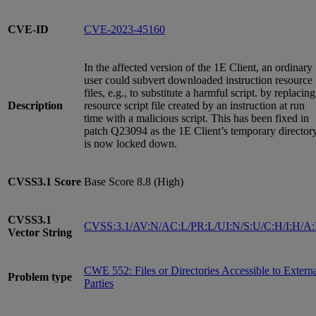
CVE-ID
CVE-2023-45160
In the affected version of the 1E Client, an ordinary
user could subvert downloaded instruction resource
files, e.g., to substitute a harmful script. by replacing
Description
resource script file created by an instruction at run
time with a malicious script. This has been fixed in
patch Q23094 as the 1E Client’s temporary director
is now locked down.
CVSS3.1
Score
Base Score 8.8 (High)
CVSS3.1
CVSS:3.1/AV:N/AC:L/PR:L/UI:N/S:U/C:H/I:H/A
Vector String
CWE 552: Files or Directories Accessible to Extern
Problem type
Parties