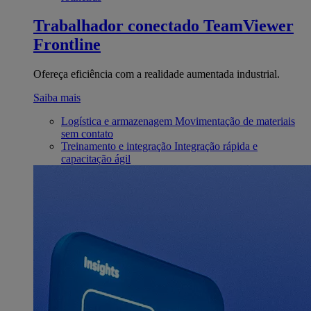
Trabalhador conectado
TeamViewer
Frontline
Ofereça eficiência com a realidade aumentada industrial.
Saiba mais
Logística e armazenagem
Movimentação de materiais
sem contato
Treinamento e integração
Integração rápida e
capacitação ágil