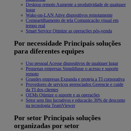
Desktop remoto
Aumente a produtividade de qualquer
lugar
Wake-on-LAN
Ative dispositivos remotamente
Compartilhamento de tela
Comunicação visual em
tempo real
Smart Service
Otimize as operações pós-venda
Por necessidade
Principais soluções
para diferentes equipes
Uso pessoal
Acesse dispositivos de qualquer lugar
Pequenas empresas
Simplifique o acesso e suporte
remoto
Grandes empresas
Expanda e proteja a TI corporativa
Provedores de serviços gerenciados
Gerencie e cuide
da TI dos clientes
OEMs
Otimize o suporte e as operações
Setor sem fins lucrativos e educação
30% de desconto
na tecnologia TeamViewer
Por setor
Principais soluções
organizadas por setor