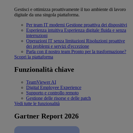
Gestisci e ottimizza proattivamente il tuo ambiente di lavoro
digitale da una singola piattaforma.
Per team IT moderni
Gestione proattiva dei dispositivi
Esperienza intuitiva
Esperienza digitale fluida e senza
interruzioni
Operazioni IT senza limitazioni
Risoluzioni proattive
dei problemi e servizi d'eccezione
Parla con il nostro team
Pronto per la trasformazione?
Scopri la piattaforma
Funzionalità chiave
TeamViewer AI
Digital Employee Experience
Supporto e controllo remoto
Gestione delle risorse e delle patch
Vedi tutte le funzionalità
Gartner Report 2026