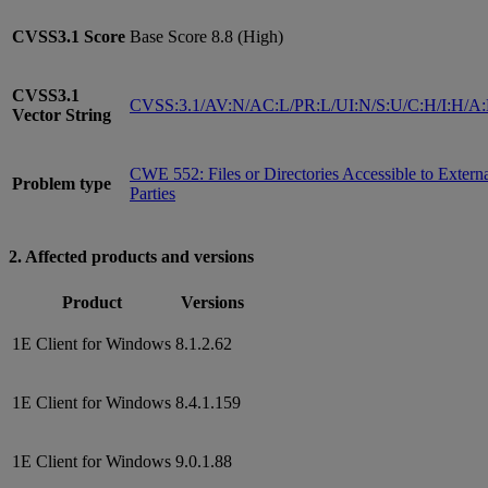
CVSS3.1
Score
Base Score 8.8 (High)
CVSS3.1
CVSS:3.1/AV:N/AC:L/PR:L/UI:N/S:U/C:H/I:H/A
Vector String
CWE 552: Files or Directories Accessible to Extern
Problem type
Parties
2. Affected products and versions
Product
Versions
1E Client for Windows
8.1.2.62
1E Client for Windows
8.4.1.159
1E Client for Windows
9.0.1.88