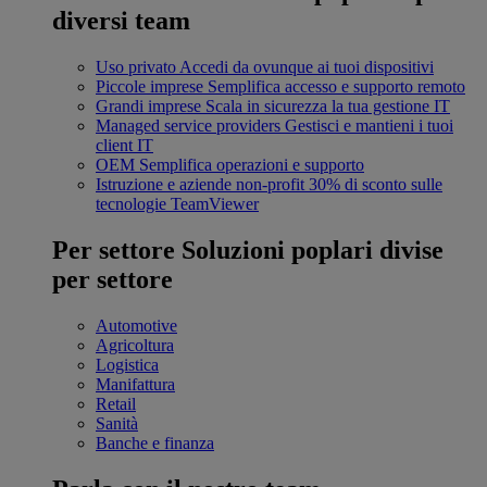
diversi team
Uso privato
Accedi da ovunque ai tuoi dispositivi
Piccole imprese
Semplifica accesso e supporto remoto
Grandi imprese
Scala in sicurezza la tua gestione IT
Managed service providers
Gestisci e mantieni i tuoi
client IT
OEM
Semplifica operazioni e supporto
Istruzione e aziende non-profit
30% di sconto sulle
tecnologie TeamViewer
Per settore
Soluzioni poplari divise
per settore
Automotive
Agricoltura
Logistica
Manifattura
Retail
Sanità
Banche e finanza