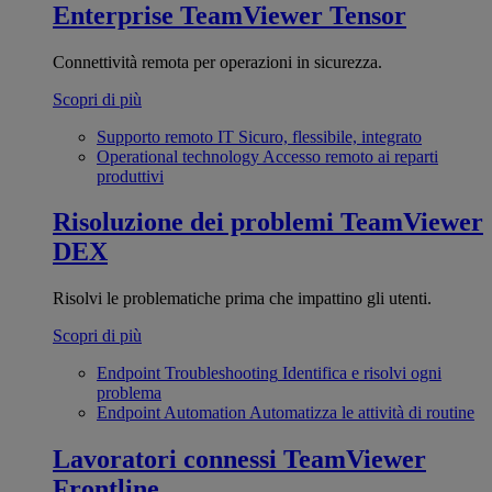
Enterprise
TeamViewer Tensor
Connettività remota per operazioni in sicurezza.
Scopri di più
Supporto remoto IT
Sicuro, flessibile, integrato
Operational technology
Accesso remoto ai reparti
produttivi
Risoluzione dei problemi
TeamViewer
DEX
Risolvi le problematiche prima che impattino gli utenti.
Scopri di più
Endpoint Troubleshooting
Identifica e risolvi ogni
problema
Endpoint Automation
Automatizza le attività di routine
Lavoratori connessi
TeamViewer
Frontline