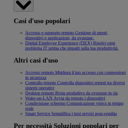
Casi d'uso popolari
Accesso e supporto remoto
Gestione di utenti,
dispositivi e applicazioni, da ovunque.
Digital Employee Experience (DEX)
Risolvi ogni
problema IT prima che impatti sulla tua produttività.
Altri casi d'uso
Accesso remoto
Migliora il tuo accesso con connessioni
in sicurezza
Controllo remoto
Controlla dispositivi remoti tra diversi
sistemi operativi
Desktop remoto
Resta produttivo da ovunque tu sia
Wake-on-LAN
Avvia da remoto i dispositivi
Condivisione schermo
Comunicazione visiva in tempo
reale
Smart Service
Semplifica i tuoi servizi post-vendita
Per necessità
Soluzioni popolari per