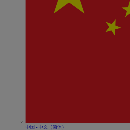
中国 - 中⽂（简体）