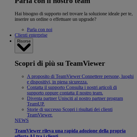
Parla con il nostro team
Hai bisogno di supporto nel trovare la soluzione ideale per te,
inserire un ordine o effettuare un upgrade?
Parla con noi
Clienti enterprise
Risorse
Scopri di più su TeamViewer
A proposito di TeamViewer
Connettere persone, luoghi
e dispositivi, in piena sicurezza.
Contatta il supporto
Consulta i nostri articoli di
supporto oppure contatta il nostro team.
Diventa partner
Unisciti al nostro partner program
TeamUP.
Storie di successo
Scopri i risultati dei clienti
TeamViewer.
NEWS
TeamViewer rileva una rapida adozione della propria
offerta AI tra i clienti.