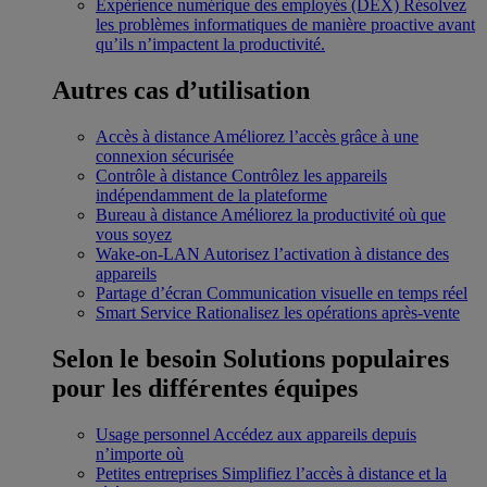
Expérience numérique des employés (DEX)
Résolvez
les problèmes informatiques de manière proactive avant
qu’ils n’impactent la productivité.
Autres cas d’utilisation
Accès à distance
Améliorez l’accès grâce à une
connexion sécurisée
Contrôle à distance
Contrôlez les appareils
indépendamment de la plateforme
Bureau à distance
Améliorez la productivité où que
vous soyez
Wake-on-LAN
Autorisez l’activation à distance des
appareils
Partage d’écran
Communication visuelle en temps réel
Smart Service
Rationalisez les opérations après-vente
Selon le besoin
Solutions populaires
pour les différentes équipes
Usage personnel
Accédez aux appareils depuis
n’importe où
Petites entreprises
Simplifiez l’accès à distance et la