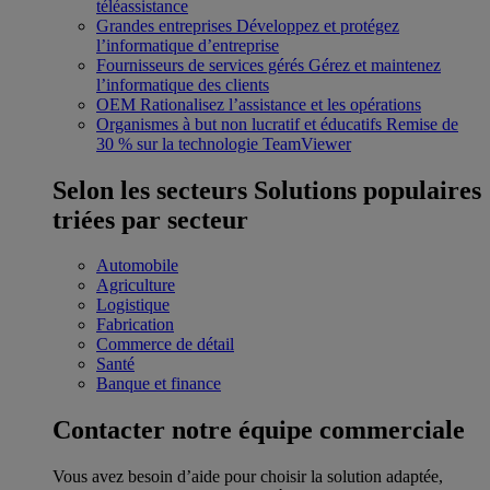
téléassistance
Grandes entreprises
Développez et protégez
l’informatique d’entreprise
Fournisseurs de services gérés
Gérez et maintenez
l’informatique des clients
OEM
Rationalisez l’assistance et les opérations
Organismes à but non lucratif et éducatifs
Remise de
30 % sur la technologie TeamViewer
Selon les secteurs
Solutions populaires
triées par secteur
Automobile
Agriculture
Logistique
Fabrication
Commerce de détail
Santé
Banque et finance
Contacter notre équipe commerciale
Vous avez besoin d’aide pour choisir la solution adaptée,