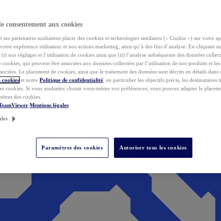
de consentement aux cookies
ses partenaires souhaitent placer des cookies et technologies similaires (« Cookie ») sur votre ap
votre expérience utilisateur et nos actions marketing, ainsi qu’à des fins d’analyse. En cliquant s
(i) nos réglages et l’utilisation de cookies ainsi que (ii) l’analyse subséquente des données collect
de cookies, qui peuvent être associées aux données collectées par l’utilisation de nos produits et le
sociées. Le placement de cookies, ainsi que le traitement des données sont décrits en détails dans
 cookies
et notre
Politique de confidentialité
, en particulier les objectifs précis, les destinataires t
es cookies. Si vous souhaitez choisir vous-même vos préférences, vous pouvez adapter le placem
mètres des cookies.
 TeamViewer
Mentions légales
ales
Paramètres des cookies
Autoriser tous les cookies