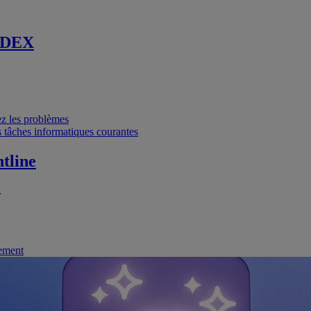
 DEX
vez les problèmes
 tâches informatiques courantes
tline
.
nement