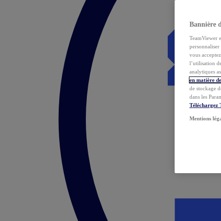
Bannière 
TeamViewer et 
personnaliser 
vous acceptez 
l’utilisation 
analytiques as
en matière de
de stockage d
dans les Para
Téléchargez
Mentions lég