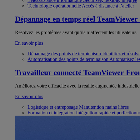
Téléassistance informatique
Sécurisée, flexible, intégrée
Technologie opérationnelle
Accès à distance à l’atelier
Dépannage en temps réel
TeamViewer
Résolvez les problèmes avant qu’ils n’affectent les utilisateurs.
En savoir plus
Dépannage des points de terminaison
Identifiez et résol
Automatisation des points de terminaison
Automatisez les
Travailleur connecté
TeamViewer Fron
Améliorez votre efficacité avec la réalité augmentée industrielle
En savoir plus
Logistique et entreposage
Manutention mains libres
Formation et intégration
Intégration rapide et perfection