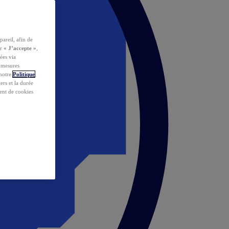
pareil, afin de
ur
« J’accepte »
,
ées via
s mesures
 notre
Politique
iers et la durée
ent de cookies