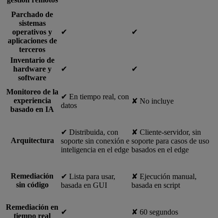
Parchado de
sistemas
operativos y
✔︎
✔︎
aplicaciones de
terceros
Inventario de
hardware y
✔︎
✔︎
software
Monitoreo de la
✔︎ En tiempo real, con
experiencia
✘ No incluye
datos
basado en IA
✔︎ Distribuida, con
✘ Cliente-servidor, sin
Arquitectura
soporte sin conexión e
soporte para casos de uso
inteligencia en el edge
basados en el edge
Remediación
✔︎ Lista para usar,
✘ Ejecución manual,
sin código
basada en GUI
basada en script
Remediación en
✔︎
✘ 60 segundos
tiempo real