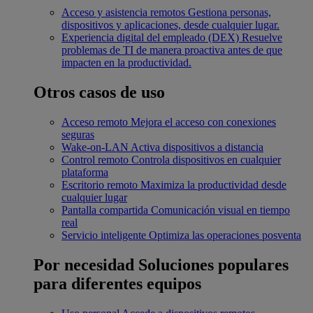
Acceso y asistencia remotos
Gestiona personas,
dispositivos y aplicaciones, desde cualquier lugar.
Experiencia digital del empleado (DEX)
Resuelve
problemas de TI de manera proactiva antes de que
impacten en la productividad.
Otros casos de uso
Acceso remoto
Mejora el acceso con conexiones
seguras
Wake-on-LAN
Activa dispositivos a distancia
Control remoto
Controla dispositivos en cualquier
plataforma
Escritorio remoto
Maximiza la productividad desde
cualquier lugar
Pantalla compartida
Comunicación visual en tiempo
real
Servicio inteligente
Optimiza las operaciones posventa
Por necesidad
Soluciones populares
para diferentes equipos