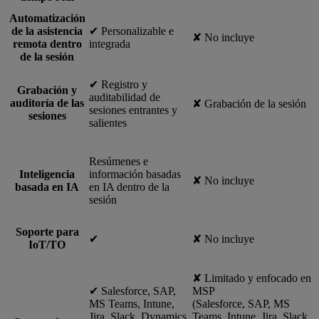
Automatización
de la asistencia
✔︎ Personalizable e
✘ No incluye
remota dentro
integrada
de la sesión
✔︎ Registro y
Grabación y
auditabilidad de
auditoría de las
✘ Grabación de la sesión
sesiones entrantes y
sesiones
salientes
Resúmenes e
Inteligencia
información basadas
✘ No incluye
basada en IA
en IA dentro de la
sesión
Soporte para
✔︎
✘ No incluye
IoT/TO
✘ Limitado y enfocado en
✔︎ Salesforce, SAP,
MSP
MS Teams, Intune,
(Salesforce, SAP, MS
Jira, Slack, Dynamics
Teams, Intune, Jira, Slack,