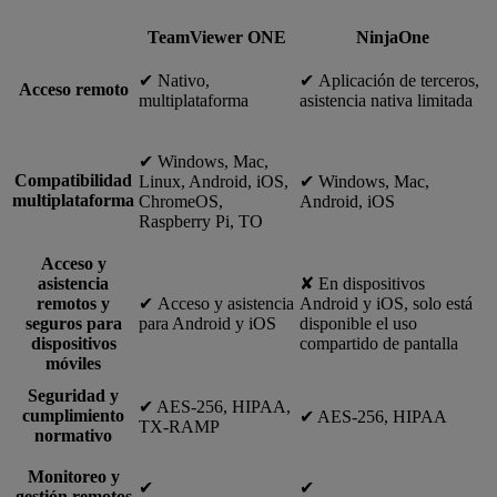
TeamViewer ONE
NinjaOne
✔︎ Nativo,
✔︎ Aplicación de terceros,
Acceso remoto
multiplataforma
asistencia nativa limitada
✔︎ Windows, Mac,
Compatibilidad
Linux, Android, iOS,
✔︎ Windows, Mac,
multiplataforma
ChromeOS,
Android, iOS
Raspberry Pi, TO
Acceso y
asistencia
✘ En dispositivos
remotos y
✔︎ Acceso y asistencia
Android y iOS, solo está
seguros para
para Android y iOS
disponible el uso
dispositivos
compartido de pantalla
móviles
Seguridad y
✔︎ AES-256, HIPAA,
cumplimiento
✔︎ AES-256, HIPAA
TX-RAMP
normativo
Monitoreo y
✔︎
✔︎
gestión remotos