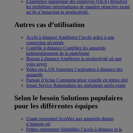
Expérience numérique des employés (DEX)
Résolvez
les problèmes informatiques de manière proactive avant
qu’ils n’impactent la productivité.
Autres cas d’utilisation
Accès à distance
Améliorez l’accès grâce à une
connexion sécurisée
Contrôle à distance
Contrôlez les appareils
indépendamment de la plateforme
Bureau à distance
Améliorez la productivité où que
vous soyez
Wake-on-LAN
Autorisez l’activation à distance des
appareils
Partage d’écran
Communication visuelle en temps réel
Smart Service
Rationalisez les opérations après-vente
Selon le besoin
Solutions populaires
pour les différentes équipes
Usage personnel
Accédez aux appareils depuis
n’importe où
Petites entreprises
Simplifiez l’accès à distance et la