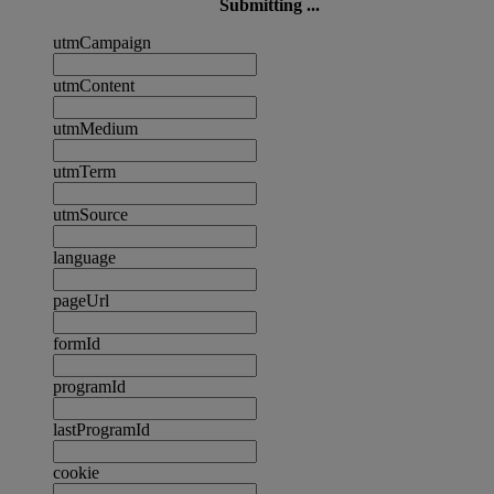
Submitting ...
utmCampaign
utmContent
utmMedium
utmTerm
utmSource
language
pageUrl
formId
programId
lastProgramId
cookie