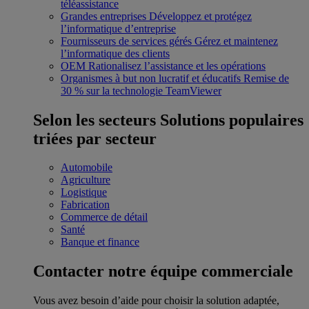
téléassistance
Grandes entreprises
Développez et protégez
l’informatique d’entreprise
Fournisseurs de services gérés
Gérez et maintenez
l’informatique des clients
OEM
Rationalisez l’assistance et les opérations
Organismes à but non lucratif et éducatifs
Remise de
30 % sur la technologie TeamViewer
Selon les secteurs
Solutions populaires
triées par secteur
Automobile
Agriculture
Logistique
Fabrication
Commerce de détail
Santé
Banque et finance
Contacter notre équipe commerciale
Vous avez besoin d’aide pour choisir la solution adaptée,