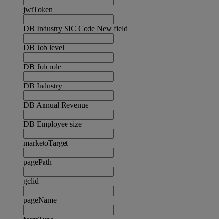
jwtToken
DB Industry SIC Code New field
DB Job level
DB Job role
DB Industry
DB Annual Revenue
DB Employee size
marketoTarget
pagePath
gclid
pageName