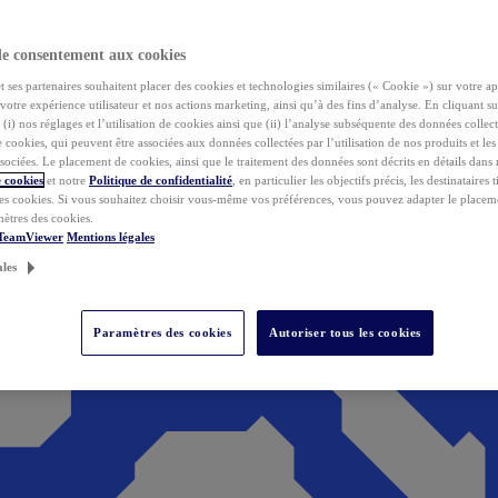
de consentement aux cookies
ses partenaires souhaitent placer des cookies et technologies similaires (« Cookie ») sur votre ap
votre expérience utilisateur et nos actions marketing, ainsi qu’à des fins d’analyse. En cliquant s
(i) nos réglages et l’utilisation de cookies ainsi que (ii) l’analyse subséquente des données collect
de cookies, qui peuvent être associées aux données collectées par l’utilisation de nos produits et le
sociées. Le placement de cookies, ainsi que le traitement des données sont décrits en détails dans
 cookies
et notre
Politique de confidentialité
, en particulier les objectifs précis, les destinataires t
es cookies. Si vous souhaitez choisir vous-même vos préférences, vous pouvez adapter le placem
mètres des cookies.
 TeamViewer
Mentions légales
ales
Paramètres des cookies
Autoriser tous les cookies