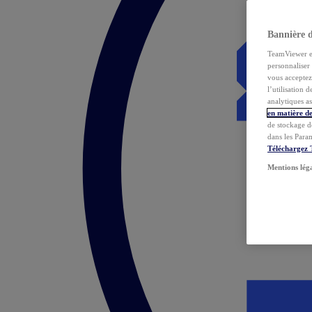
Bannière 
TeamViewer et 
personnaliser 
vous acceptez 
l’utilisation 
analytiques as
en matière de
de stockage d
dans les Para
Téléchargez
Mentions lég