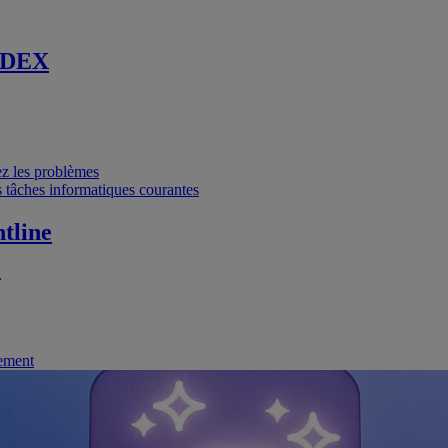
 DEX
vez les problèmes
 tâches informatiques courantes
tline
.
nement