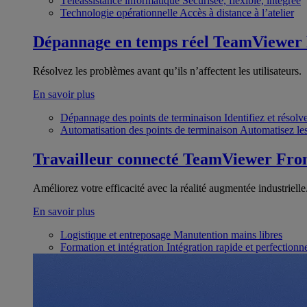
Téléassistance informatique
Sécurisée, flexible, intégrée
Technologie opérationnelle
Accès à distance à l’atelier
Dépannage en temps réel
TeamViewer
Résolvez les problèmes avant qu’ils n’affectent les utilisateurs.
En savoir plus
Dépannage des points de terminaison
Identifiez et résol
Automatisation des points de terminaison
Automatisez les
Travailleur connecté
TeamViewer Fron
Améliorez votre efficacité avec la réalité augmentée industrielle
En savoir plus
Logistique et entreposage
Manutention mains libres
Formation et intégration
Intégration rapide et perfection