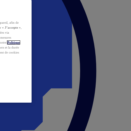
pareil, afin de
ur
« J’accepte »
,
ées via
s mesures
 notre
Politique
iers et la durée
ent de cookies