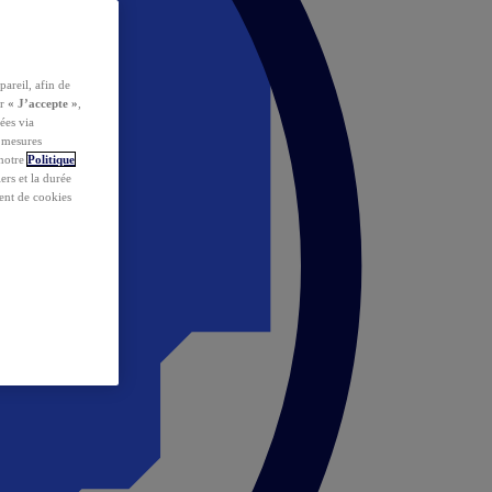
pareil, afin de
ur
« J’accepte »
,
ées via
s mesures
 notre
Politique
iers et la durée
ent de cookies