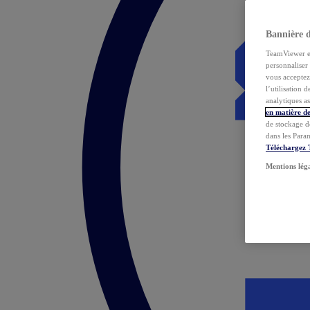
Bannière 
TeamViewer et 
personnaliser 
vous acceptez 
l’utilisation 
analytiques as
en matière de
de stockage d
dans les Para
Téléchargez
Mentions lég