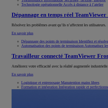
Téléassistance informatique
Sécurisée, flexible, intégrée
Technologie opérationnelle
Accès à distance à l’atelier
Dépannage en temps réel
TeamViewer
Résolvez les problèmes avant qu’ils n’affectent les utilisateurs.
En savoir plus
Dépannage des points de terminaison
Identifiez et résol
Automatisation des points de terminaison
Automatisez les
Travailleur connecté
TeamViewer Fron
Améliorez votre efficacité avec la réalité augmentée industrielle
En savoir plus
Logistique et entreposage
Manutention mains libres
Formation et intégration
Intégration rapide et perfection