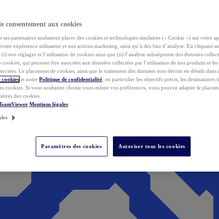
de consentement aux cookies
ses partenaires souhaitent placer des cookies et technologies similaires (« Cookie ») sur votre ap
votre expérience utilisateur et nos actions marketing, ainsi qu’à des fins d’analyse. En cliquant s
(i) nos réglages et l’utilisation de cookies ainsi que (ii) l’analyse subséquente des données collect
de cookies, qui peuvent être associées aux données collectées par l’utilisation de nos produits et le
sociées. Le placement de cookies, ainsi que le traitement des données sont décrits en détails dans
 cookies
et notre
Politique de confidentialité
, en particulier les objectifs précis, les destinataires t
es cookies. Si vous souhaitez choisir vous-même vos préférences, vous pouvez adapter le placem
mètres des cookies.
 TeamViewer
Mentions légales
ales
Paramètres des cookies
Autoriser tous les cookies