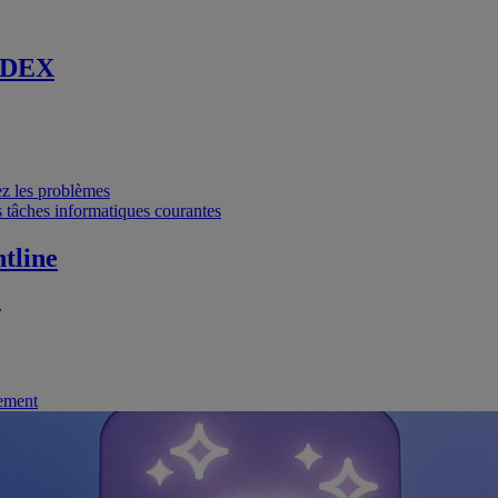
 DEX
vez les problèmes
 tâches informatiques courantes
tline
.
nement