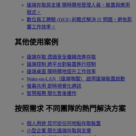
遠端存取與支援
隨時隨地管理人員、裝置與應用
程式。
數位員工體驗 (DEX)
前瞻式解決 IT 問題，避免影
響工作效率。
其他使用案例
遠端存取
透過安全連線改進存取
遠端控制
跨平台對裝置進行控制
遠端桌面
隨時隨地提升工作效率
Wake-on-LAN（遠端喚醒）
啟用遠端裝置啟動
螢幕共用
即時視覺化通訊
智慧服務
簡化售後運作
按照需求
不同團隊的熱門解決方案
個人用途
您可從任何地點存取裝置
小型企業
簡化遠端存取與支援