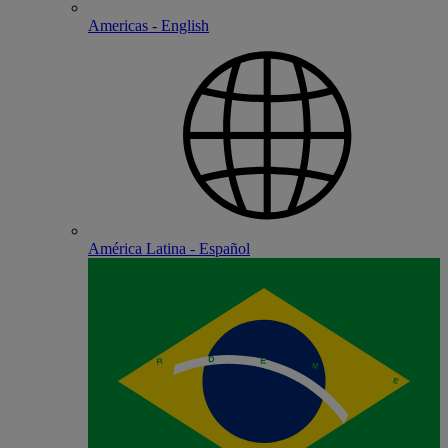
Americas - English
América Latina - Español