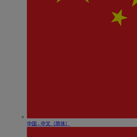
中国 - 中⽂（简体）