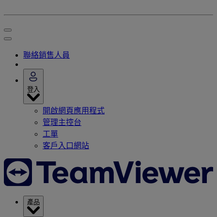
聯絡銷售人員
登入
開啟網頁應用程式
管理主控台
工單
客戶入口網站
產品