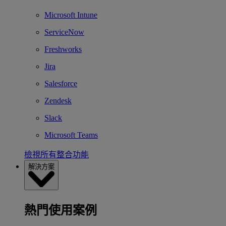
Microsoft Intune
ServiceNow
Freshworks
Jira
Salesforce
Zendesk
Slack
Microsoft Teams
檢視所有整合功能
解決方案
熱門使用案例