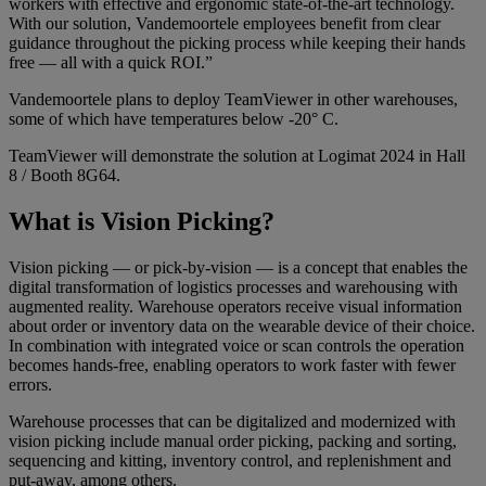
workers with effective and ergonomic state-of-the-art technology.
With our solution, Vandemoortele employees benefit from clear
guidance throughout the picking process while keeping their hands
free — all with a quick ROI.”
Vandemoortele plans to deploy TeamViewer in other warehouses,
some of which have temperatures below -20° C.
TeamViewer will demonstrate the solution at Logimat 2024 in Hall
8 / Booth 8G64.
What is Vision Picking?
Vision picking — or pick-by-vision — is a concept that enables the
digital transformation of logistics processes and warehousing with
augmented reality. Warehouse operators receive visual information
about order or inventory data on the wearable device of their choice.
In combination with integrated voice or scan controls the operation
becomes hands-free, enabling operators to work faster with fewer
errors.
Warehouse processes that can be digitalized and modernized with
vision picking include manual order picking, packing and sorting,
sequencing and kitting, inventory control, and replenishment and
put-away, among others.