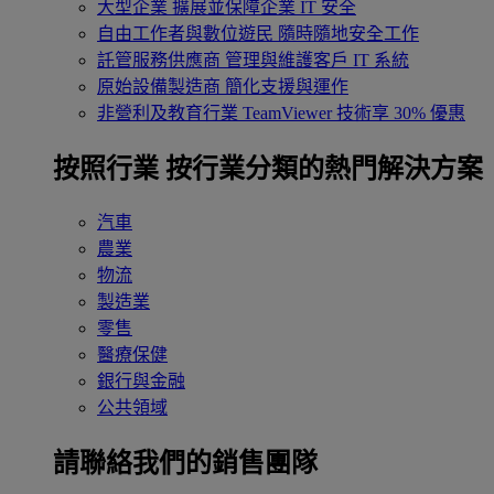
大型企業
擴展並保障企業 IT 安全
自由工作者與數位遊民
隨時隨地安全工作
託管服務供應商
管理與維護客戶 IT 系統
原始設備製造商
簡化支援與運作
非營利及教育行業
TeamViewer 技術享 30% 優惠
按照行業
按行業分類的熱門解決方案
汽車
農業
物流
製造業
零售
醫療保健
銀行與金融
公共領域
請聯絡我們的銷售團隊