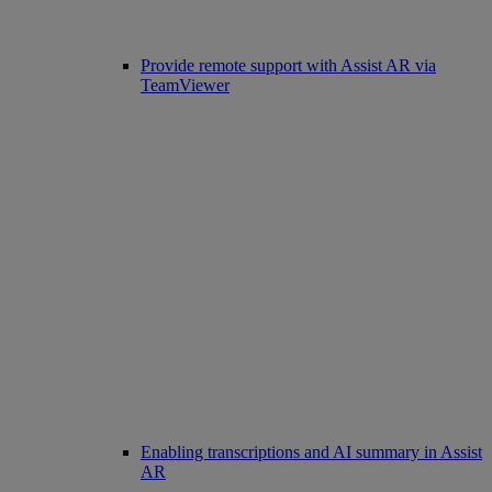
Provide remote support with Assist AR via
TeamViewer
Enabling transcriptions and AI summary in Assist
AR