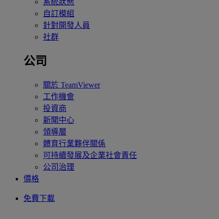
系統狀態
自訂模組
針對開發人員
社群
公司
關於 TeamViewer
工作機會
投資商
新聞中心
領導層
體育行業夥伴關係
可持續發展及企業社會責任
公司治理
價格
免費下載