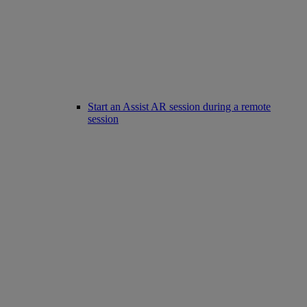
Start an Assist AR session during a remote
session