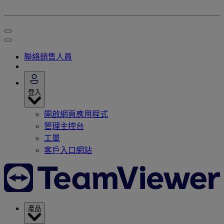
聯絡銷售人員
登入
開啟網頁應用程式
管理主控台
工單
客戶入口網站
產品