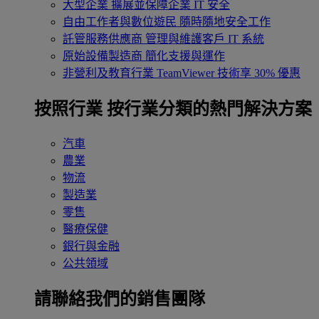
大型企業
擴展並保障企業 IT 安全
自由工作者與數位遊民
隨時隨地安全工作
託管服務供應商
管理與維護客戶 IT 系統
原始設備製造商
簡化支援與運作
非營利及教育行業
TeamViewer 技術享 30% 優惠
按照行業
按行業分類的熱門解決方案
汽車
農業
物流
製造業
零售
醫療保健
銀行與金融
公共領域
請聯絡我們的銷售團隊