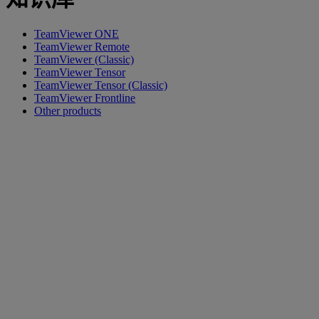
TeamViewer ONE
TeamViewer Remote
TeamViewer (Classic)
TeamViewer Tensor
TeamViewer Tensor (Classic)
TeamViewer Frontline
Other products