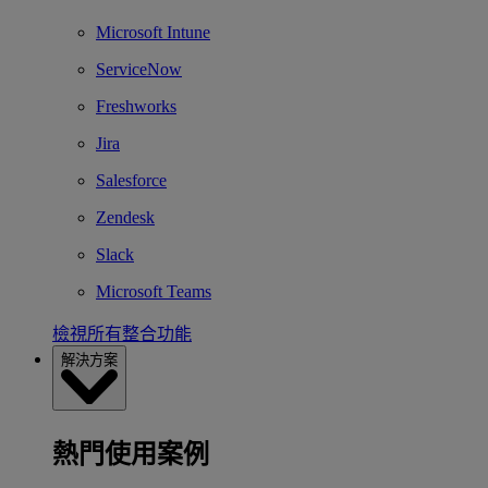
Microsoft Intune
ServiceNow
Freshworks
Jira
Salesforce
Zendesk
Slack
Microsoft Teams
檢視所有整合功能
解決方案
熱門使用案例