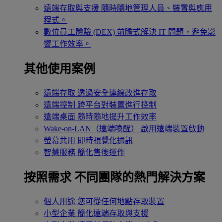
遠端存取與支援
隨時隨地管理人員、裝置與應用
程式。
數位員工體驗 (DEX)
前瞻式解決 IT 問題，避免影
響工作效率。
其他使用案例
遠端存取
透過安全連線改進存取
遠端控制
跨平台對裝置進行控制
遠端桌面
隨時隨地提升工作效率
Wake-on-LAN（遠端喚醒）
啟用遠端裝置啟動
螢幕共用
即時視覺化通訊
智慧服務
簡化售後運作
按照需求
不同團隊的熱門解決方案
個人用途
您可從任何地點存取裝置
小型企業
簡化遠端存取與支援