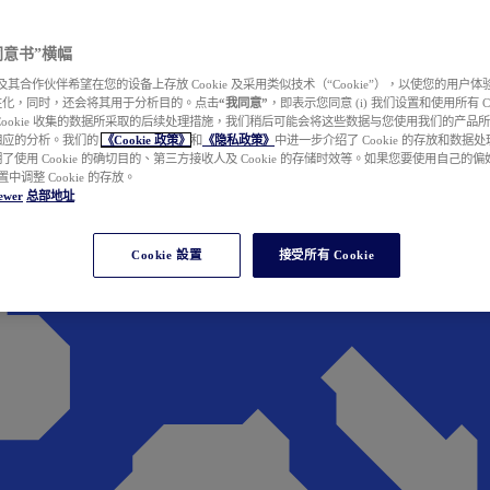
e 同意书”横幅
wer 及其合作伙伴希望在您的设备上存放 Cookie 及采用类似技术（“Cookie”），以使您的用
性化，同时，还会将其用于分析目的。点击
“我同意”
，即表示您同意 (i) 我们设置和使用所有 Cook
Cookie 收集的数据所采取的后续处理措施，我们稍后可能会将这些数据与您使用我们的产品
相应的分析。我们的
《Cookie 政策》
和
《隐私政策》
中进一步介绍了 Cookie 的存放和数据
了使用 Cookie 的确切目的、第三方接收人及 Cookie 的存储时效等。如果您要使用自己的
 设置中调整 Cookie 的存放。
ewer
总部地址
Cookie 設置
接受所有 Cookie