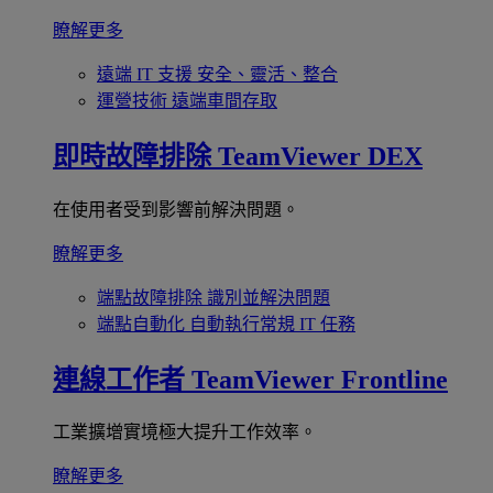
瞭解更多
遠端 IT 支援
安全、靈活、整合
運營技術
遠端車間存取
即時故障排除
TeamViewer DEX
在使用者受到影響前解決問題。
瞭解更多
端點故障排除
識別並解決問題
端點自動化
自動執行常規 IT 任務
連線工作者
TeamViewer Frontline
工業擴增實境極大提升工作效率。
瞭解更多