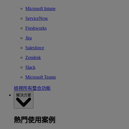
Microsoft Intune
ServiceNow
Freshworks
Jira
Salesforce
Zendesk
Slack
Microsoft Teams
檢視所有整合功能
解決方案
熱門使用案例