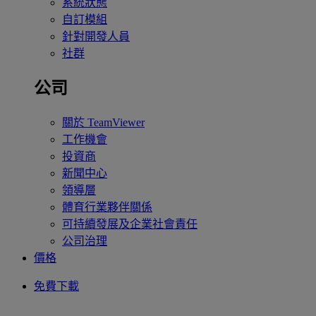
系統狀態
自訂模組
針對開發人員
社群
公司
關於 TeamViewer
工作機會
投資商
新聞中心
領導層
體育行業夥伴關係
可持續發展及企業社會責任
公司治理
價格
免費下載