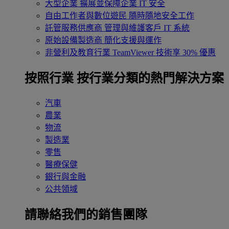
大型企業
擴展並保障企業 IT 安全
自由工作者與數位遊民
隨時隨地安全工作
託管服務供應商
管理與維護客戶 IT 系統
原始設備製造商
簡化支援與運作
非營利及教育行業
TeamViewer 技術享 30% 優惠
按照行業
按行業分類的熱門解決方案
汽車
農業
物流
製造業
零售
醫療保健
銀行與金融
公共領域
請聯絡我們的銷售團隊