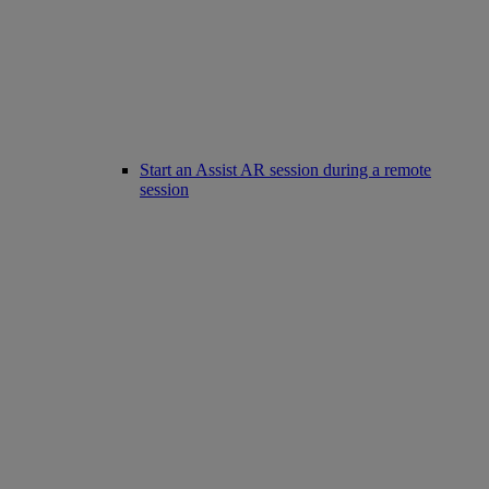
Start an Assist AR session during a remote
session