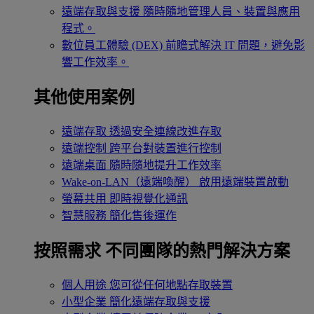
遠端存取與支援
隨時隨地管理人員、裝置與應用
程式。
數位員工體驗 (DEX)
前瞻式解決 IT 問題，避免影
響工作效率。
其他使用案例
遠端存取
透過安全連線改進存取
遠端控制
跨平台對裝置進行控制
遠端桌面
隨時隨地提升工作效率
Wake-on-LAN（遠端喚醒）
啟用遠端裝置啟動
螢幕共用
即時視覺化通訊
智慧服務
簡化售後運作
按照需求
不同團隊的熱門解決方案
個人用途
您可從任何地點存取裝置
小型企業
簡化遠端存取與支援