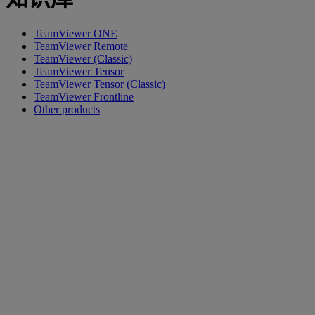
TeamViewer ONE
TeamViewer Remote
TeamViewer (Classic)
TeamViewer Tensor
TeamViewer Tensor (Classic)
TeamViewer Frontline
Other products