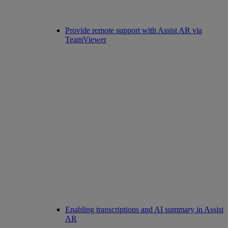
Provide remote support with Assist AR via
TeamViewer
Enabling transcriptions and AI summary in Assist
AR