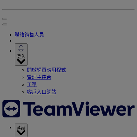
聯絡銷售人員
登入
開啟網頁應用程式
管理主控台
工單
客戶入口網站
產品