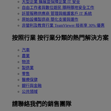
大型企業
擴展並保障企業 IT 安全
自由工作者與數位遊民
隨時隨地安全工作
託管服務供應商
管理與維護客戶 IT 系統
原始設備製造商
簡化支援與運作
非營利及教育行業
TeamViewer 技術享 30% 優惠
按照行業
按行業分類的熱門解決方案
汽車
農業
物流
製造業
零售
醫療保健
銀行與金融
公共領域
請聯絡我們的銷售團隊