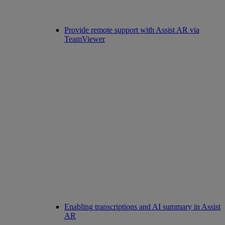
Provide remote support with Assist AR via
TeamViewer
Enabling transcriptions and AI summary in Assist
AR