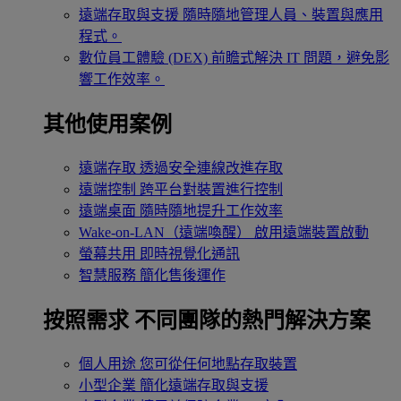
遠端存取與支援
隨時隨地管理人員、裝置與應用
程式。
數位員工體驗 (DEX)
前瞻式解決 IT 問題，避免影
響工作效率。
其他使用案例
遠端存取
透過安全連線改進存取
遠端控制
跨平台對裝置進行控制
遠端桌面
隨時隨地提升工作效率
Wake-on-LAN（遠端喚醒）
啟用遠端裝置啟動
螢幕共用
即時視覺化通訊
智慧服務
簡化售後運作
按照需求
不同團隊的熱門解決方案
個人用途
您可從任何地點存取裝置
小型企業
簡化遠端存取與支援