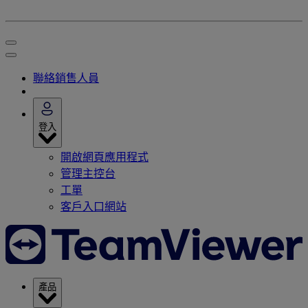
聯絡銷售人員
登入
開啟網頁應用程式
管理主控台
工單
客戶入口網站
產品