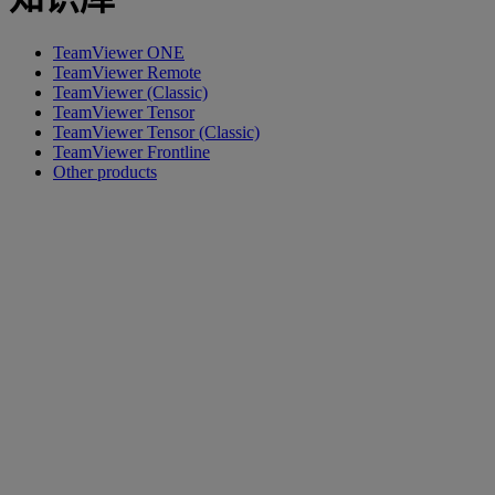
TeamViewer ONE
TeamViewer Remote
TeamViewer (Classic)
TeamViewer Tensor
TeamViewer Tensor (Classic)
TeamViewer Frontline
Other products