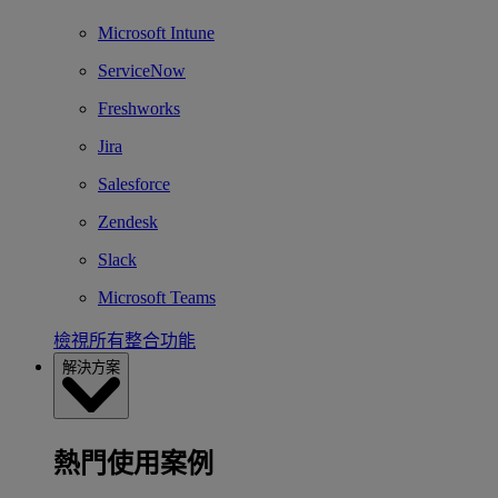
Microsoft Intune
ServiceNow
Freshworks
Jira
Salesforce
Zendesk
Slack
Microsoft Teams
檢視所有整合功能
解決方案
熱門使用案例