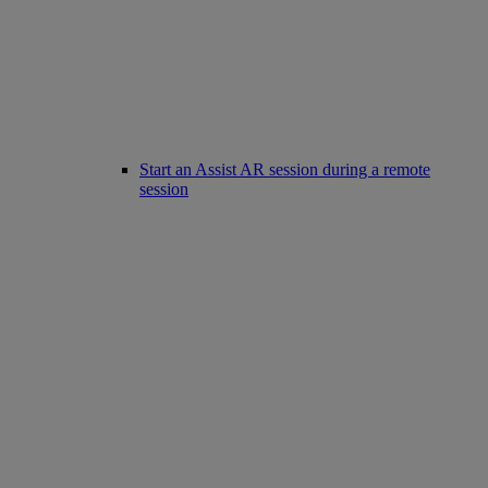
Start an Assist AR session during a remote
session