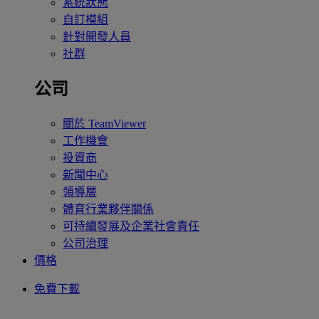
系統狀態
自訂模組
針對開發人員
社群
公司
關於 TeamViewer
工作機會
投資商
新聞中心
領導層
體育行業夥伴關係
可持續發展及企業社會責任
公司治理
價格
免費下載