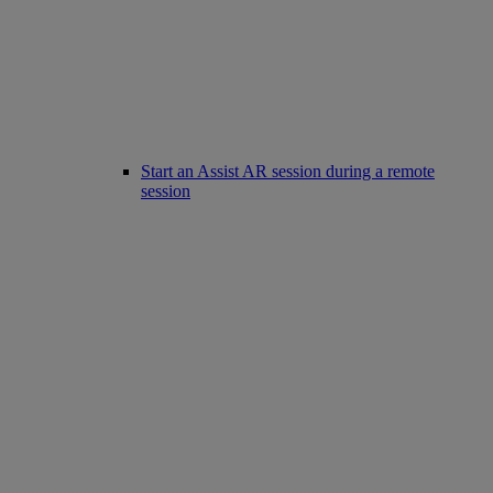
Start an Assist AR session during a remote
session