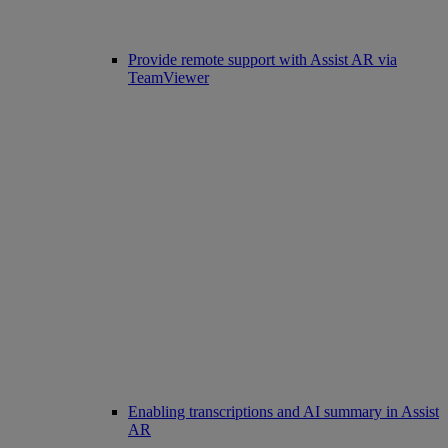
Provide remote support with Assist AR via
TeamViewer
Enabling transcriptions and AI summary in Assist
AR