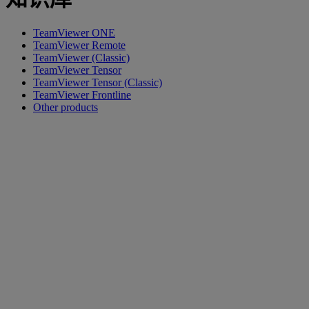
TeamViewer ONE
TeamViewer Remote
TeamViewer (Classic)
TeamViewer Tensor
TeamViewer Tensor (Classic)
TeamViewer Frontline
Other products