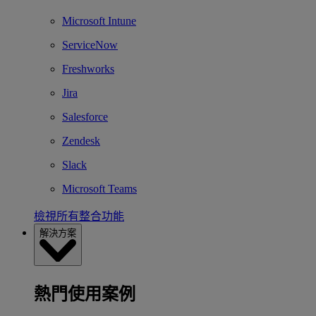
Microsoft Intune
ServiceNow
Freshworks
Jira
Salesforce
Zendesk
Slack
Microsoft Teams
檢視所有整合功能
解決方案
熱門使用案例