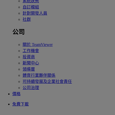
系統狀態
自訂模組
針對開發人員
社群
公司
關於 TeamViewer
工作機會
投資商
新聞中心
領導層
體育行業夥伴關係
可持續發展及企業社會責任
公司治理
價格
免費下載