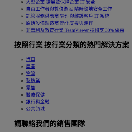
大型企業
擴展並保障企業 IT 安全
自由工作者與數位遊民
隨時隨地安全工作
託管服務供應商
管理與維護客戶 IT 系統
原始設備製造商
簡化支援與運作
非營利及教育行業
TeamViewer 技術享 30% 優惠
按照行業
按行業分類的熱門解決方案
汽車
農業
物流
製造業
零售
醫療保健
銀行與金融
公共領域
請聯絡我們的銷售團隊