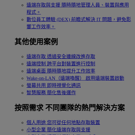
遠端存取與支援
隨時隨地管理人員、裝置與應用
程式。
數位員工體驗 (DEX)
前瞻式解決 IT 問題，避免影
響工作效率。
其他使用案例
遠端存取
透過安全連線改進存取
遠端控制
跨平台對裝置進行控制
遠端桌面
隨時隨地提升工作效率
Wake-on-LAN（遠端喚醒）
啟用遠端裝置啟動
螢幕共用
即時視覺化通訊
智慧服務
簡化售後運作
按照需求
不同團隊的熱門解決方案
個人用途
您可從任何地點存取裝置
小型企業
簡化遠端存取與支援