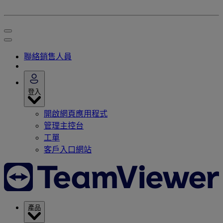
聯絡銷售人員
登入
開啟網頁應用程式
管理主控台
工單
客戶入口網站
產品