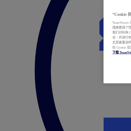
“Cooki
TeamVie
措施更具个
我们对利用 
合，并进行
尤其着重说明
在 Cookie
下载 TeamVi