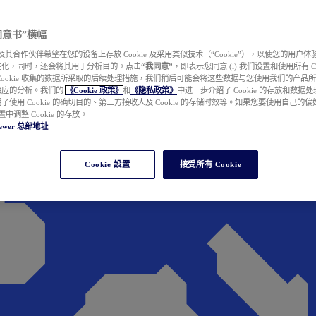
e 同意书”横幅
wer 及其合作伙伴希望在您的设备上存放 Cookie 及采用类似技术（“Cookie”），以使您的用
性化，同时，还会将其用于分析目的。点击
“我同意”
，即表示您同意 (i) 我们设置和使用所有 Cook
Cookie 收集的数据所采取的后续处理措施，我们稍后可能会将这些数据与您使用我们的产品
相应的分析。我们的
《Cookie 政策》
和
《隐私政策》
中进一步介绍了 Cookie 的存放和数据
了使用 Cookie 的确切目的、第三方接收人及 Cookie 的存储时效等。如果您要使用自己的
 设置中调整 Cookie 的存放。
ewer
总部地址
Cookie 設置
接受所有 Cookie