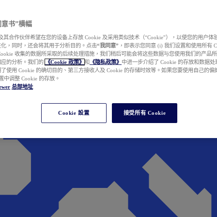
e 同意书”横幅
wer 及其合作伙伴希望在您的设备上存放 Cookie 及采用类似技术（“Cookie”），以使您的用
性化，同时，还会将其用于分析目的。点击
“我同意”
，即表示您同意 (i) 我们设置和使用所有 Cook
Cookie 收集的数据所采取的后续处理措施，我们稍后可能会将这些数据与您使用我们的产品
相应的分析。我们的
《Cookie 政策》
和
《隐私政策》
中进一步介绍了 Cookie 的存放和数据
了使用 Cookie 的确切目的、第三方接收人及 Cookie 的存储时效等。如果您要使用自己的
 设置中调整 Cookie 的存放。
ewer
总部地址
Cookie 設置
接受所有 Cookie