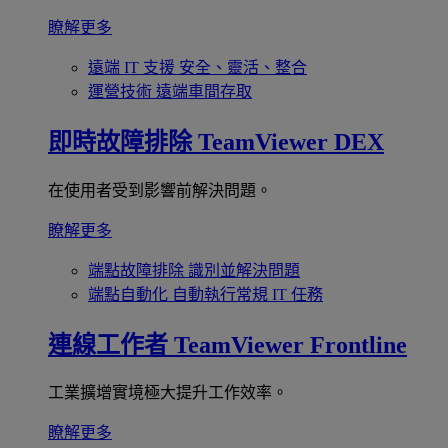
瞭解更多
遠端 IT 支援
安全、靈活、整合
運營技術
遠端車間存取
即時故障排除
TeamViewer DEX
在使用者受到影響前解決問題。
瞭解更多
端點故障排除
識別並解決問題
端點自動化
自動執行常規 IT 任務
連線工作者
TeamViewer Frontline
工業擴增實境極大提升工作效率。
瞭解更多