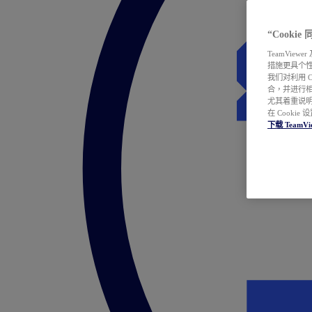
“Cooki
TeamVie
措施更具个
我们对利用 
合，并进行
尤其着重说明
在 Cookie
下载 TeamVi