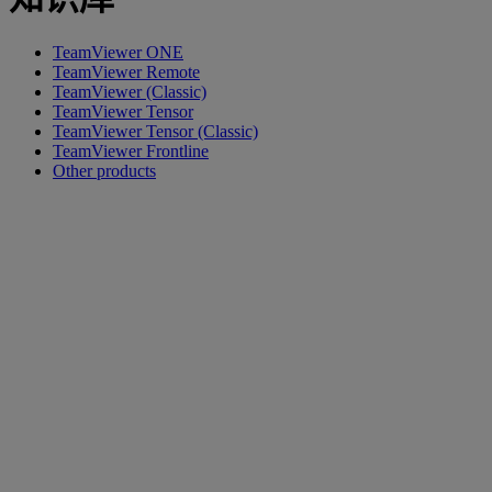
TeamViewer ONE
TeamViewer Remote
TeamViewer (Classic)
TeamViewer Tensor
TeamViewer Tensor (Classic)
TeamViewer Frontline
Other products