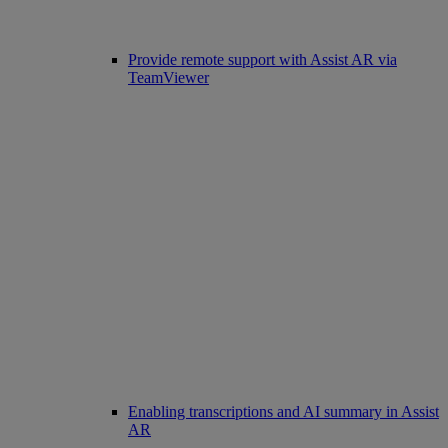
Provide remote support with Assist AR via
TeamViewer
Enabling transcriptions and AI summary in Assist
AR