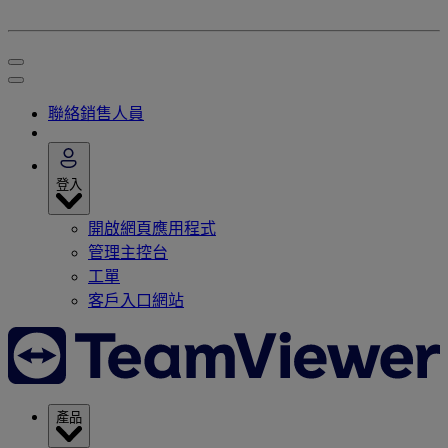
聯絡銷售人員
登入
開啟網頁應用程式
管理主控台
工單
客戶入口網站
產品