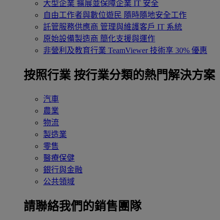
大型企業
擴展並保障企業 IT 安全
自由工作者與數位遊民
隨時隨地安全工作
託管服務供應商
管理與維護客戶 IT 系統
原始設備製造商
簡化支援與運作
非營利及教育行業
TeamViewer 技術享 30% 優惠
按照行業
按行業分類的熱門解決方案
汽車
農業
物流
製造業
零售
醫療保健
銀行與金融
公共領域
請聯絡我們的銷售團隊