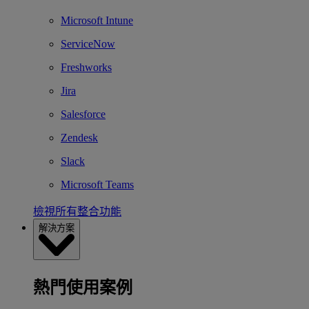
Microsoft Intune
ServiceNow
Freshworks
Jira
Salesforce
Zendesk
Slack
Microsoft Teams
檢視所有整合功能
解決方案
熱門使用案例