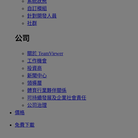
系統狀態
自訂模組
針對開發人員
社群
公司
關於 TeamViewer
工作機會
投資商
新聞中心
領導層
體育行業夥伴關係
可持續發展及企業社會責任
公司治理
價格
免費下載