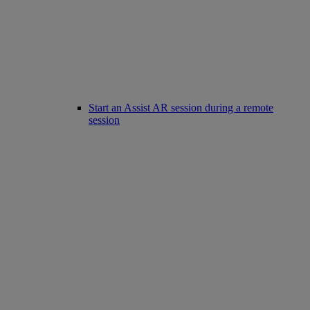
Start an Assist AR session during a remote
session