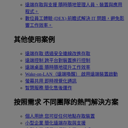
遠端存取與支援
隨時隨地管理人員、裝置與應用
程式。
數位員工體驗 (DEX)
前瞻式解決 IT 問題，避免影
響工作效率。
其他使用案例
遠端存取
透過安全連線改進存取
遠端控制
跨平台對裝置進行控制
遠端桌面
隨時隨地提升工作效率
Wake-on-LAN（遠端喚醒）
啟用遠端裝置啟動
螢幕共用
即時視覺化通訊
智慧服務
簡化售後運作
按照需求
不同團隊的熱門解決方案
個人用途
您可從任何地點存取裝置
小型企業
簡化遠端存取與支援