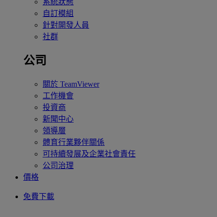
系統狀態
自訂模組
針對開發人員
社群
公司
關於 TeamViewer
工作機會
投資商
新聞中心
領導層
體育行業夥伴關係
可持續發展及企業社會責任
公司治理
價格
免費下載