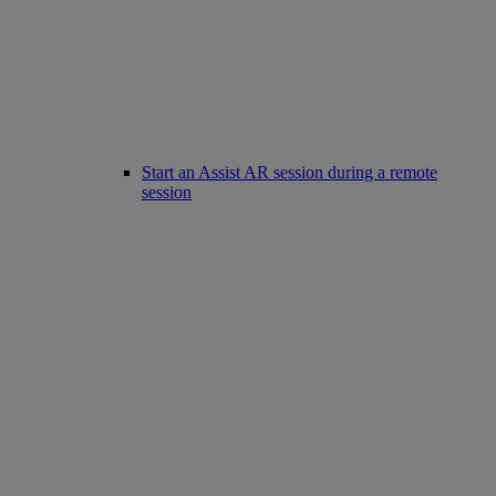
Start an Assist AR session during a remote
session