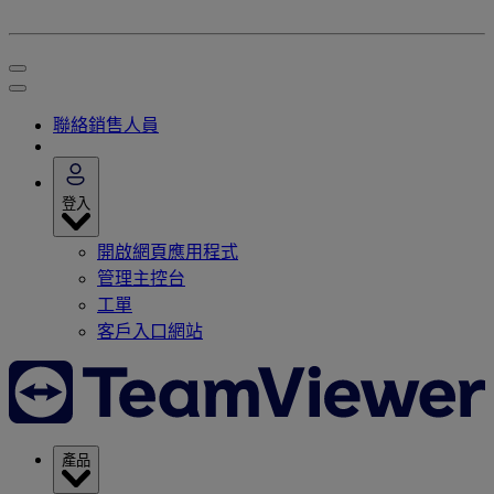
聯絡銷售人員
登入
開啟網頁應用程式
管理主控台
工單
客戶入口網站
產品