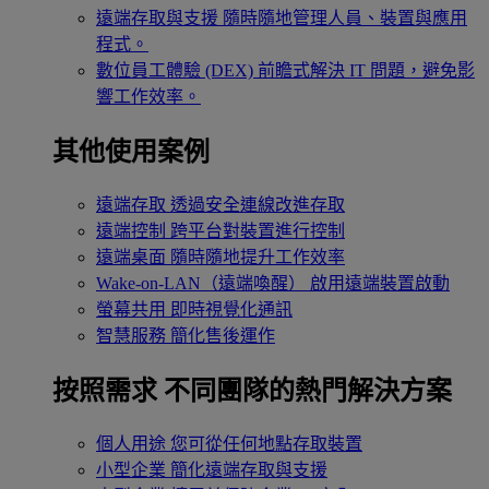
遠端存取與支援
隨時隨地管理人員、裝置與應用
程式。
數位員工體驗 (DEX)
前瞻式解決 IT 問題，避免影
響工作效率。
其他使用案例
遠端存取
透過安全連線改進存取
遠端控制
跨平台對裝置進行控制
遠端桌面
隨時隨地提升工作效率
Wake-on-LAN（遠端喚醒）
啟用遠端裝置啟動
螢幕共用
即時視覺化通訊
智慧服務
簡化售後運作
按照需求
不同團隊的熱門解決方案
個人用途
您可從任何地點存取裝置
小型企業
簡化遠端存取與支援