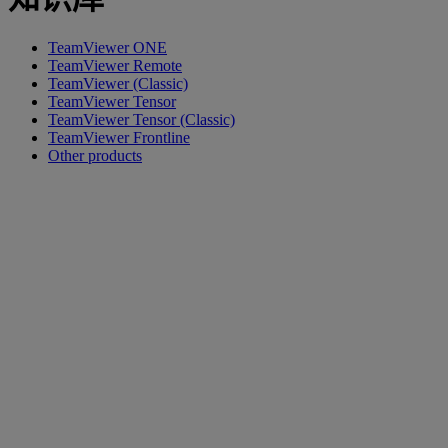
TeamViewer ONE
TeamViewer Remote
TeamViewer (Classic)
TeamViewer Tensor
TeamViewer Tensor (Classic)
TeamViewer Frontline
Other products