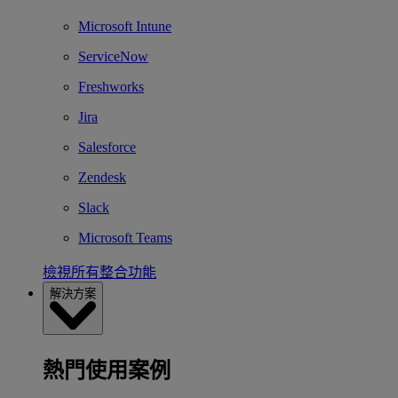
Microsoft Intune
ServiceNow
Freshworks
Jira
Salesforce
Zendesk
Slack
Microsoft Teams
檢視所有整合功能
解決方案
熱門使用案例