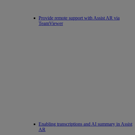
Provide remote support with Assist AR via
TeamViewer
Enabling transcriptions and AI summary in Assist
AR