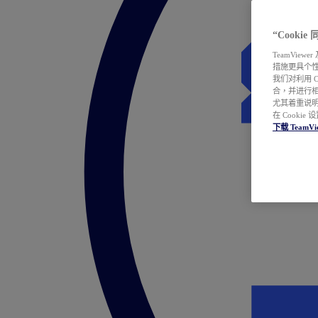
“Cooki
TeamVie
措施更具个
我们对利用 
合，并进行
尤其着重说明
在 Cookie
下载 TeamVi