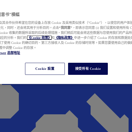
e 同意书”横幅
wer 及其合作伙伴希望在您的设备上存放 Cookie 及采用类似技术（“Cookie”），以使您的用
性化，同时，还会将其用于分析目的。点击
“我同意”
，即表示您同意 (i) 我们设置和使用所有 Cook
Cookie 收集的数据所采取的后续处理措施，我们稍后可能会将这些数据与您使用我们的产品
相应的分析。我们的
《Cookie 政策》
和
《隐私政策》
中进一步介绍了 Cookie 的存放和数据
了使用 Cookie 的确切目的、第三方接收人及 Cookie 的存储时效等。如果您要使用自己的
 设置中调整 Cookie 的存放。
ewer
总部地址
Cookie 設置
接受所有 Cookie