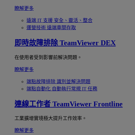
瞭解更多
遠端 IT 支援
安全、靈活、整合
運營技術
遠端車間存取
即時故障排除
TeamViewer DEX
在使用者受到影響前解決問題。
瞭解更多
端點故障排除
識別並解決問題
端點自動化
自動執行常規 IT 任務
連線工作者
TeamViewer Frontline
工業擴增實境極大提升工作效率。
瞭解更多