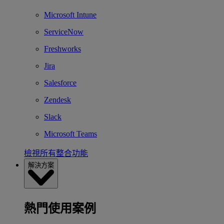
Microsoft Intune
ServiceNow
Freshworks
Jira
Salesforce
Zendesk
Slack
Microsoft Teams
檢視所有整合功能
解決方案
熱門使用案例