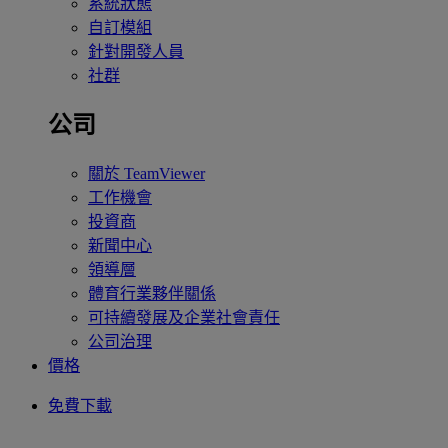
系統狀態
自訂模組
針對開發人員
社群
公司
關於 TeamViewer
工作機會
投資商
新聞中心
領導層
體育行業夥伴關係
可持續發展及企業社會責任
公司治理
價格
免費下載