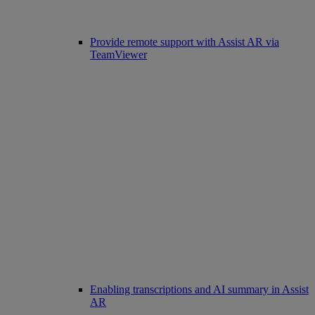
Provide remote support with Assist AR via
TeamViewer
Enabling transcriptions and AI summary in Assist
AR