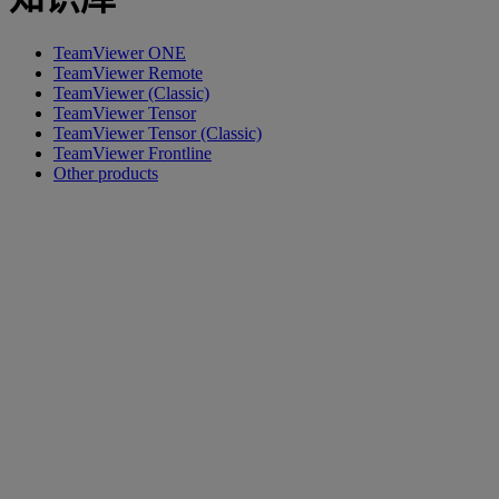
TeamViewer ONE
TeamViewer Remote
TeamViewer (Classic)
TeamViewer Tensor
TeamViewer Tensor (Classic)
TeamViewer Frontline
Other products