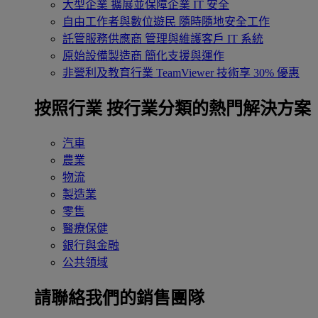
大型企業
擴展並保障企業 IT 安全
自由工作者與數位遊民
隨時隨地安全工作
託管服務供應商
管理與維護客戶 IT 系統
原始設備製造商
簡化支援與運作
非營利及教育行業
TeamViewer 技術享 30% 優惠
按照行業
按行業分類的熱門解決方案
汽車
農業
物流
製造業
零售
醫療保健
銀行與金融
公共領域
請聯絡我們的銷售團隊