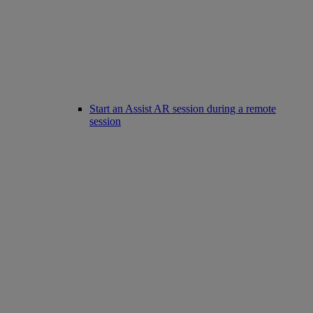
Start an Assist AR session during a remote
session