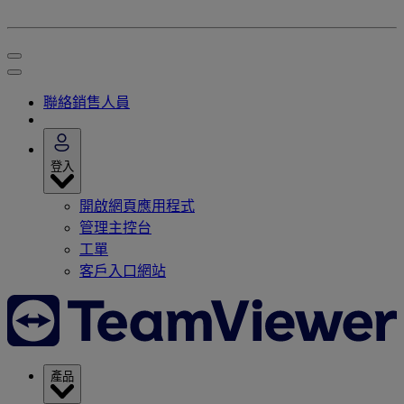
聯絡銷售人員
登入
開啟網頁應用程式
管理主控台
工單
客戶入口網站
產品