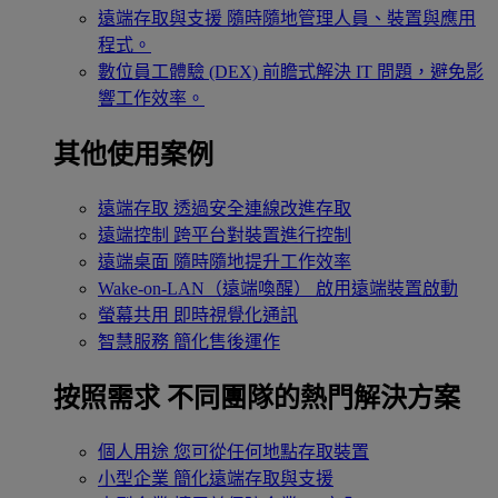
遠端存取與支援
隨時隨地管理人員、裝置與應用
程式。
數位員工體驗 (DEX)
前瞻式解決 IT 問題，避免影
響工作效率。
其他使用案例
遠端存取
透過安全連線改進存取
遠端控制
跨平台對裝置進行控制
遠端桌面
隨時隨地提升工作效率
Wake-on-LAN（遠端喚醒）
啟用遠端裝置啟動
螢幕共用
即時視覺化通訊
智慧服務
簡化售後運作
按照需求
不同團隊的熱門解決方案
個人用途
您可從任何地點存取裝置
小型企業
簡化遠端存取與支援