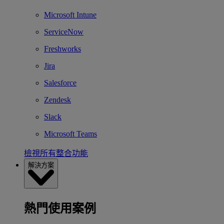
Microsoft Intune
ServiceNow
Freshworks
Jira
Salesforce
Zendesk
Slack
Microsoft Teams
檢視所有整合功能
解決方案
熱門使用案例