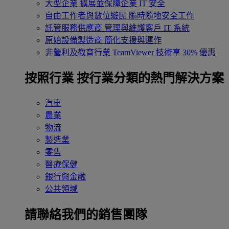
大型企業
擴展並保障企業 IT 安全
自由工作者與數位遊民
隨時隨地安全工作
託管服務供應商
管理與維護客戶 IT 系統
原始設備製造商
簡化支援與運作
非營利及教育行業
TeamViewer 技術享 30% 優惠
按照行業
按行業分類的熱門解決方案
汽車
農業
物流
製造業
零售
醫療保健
銀行與金融
公共領域
請聯絡我們的銷售團隊