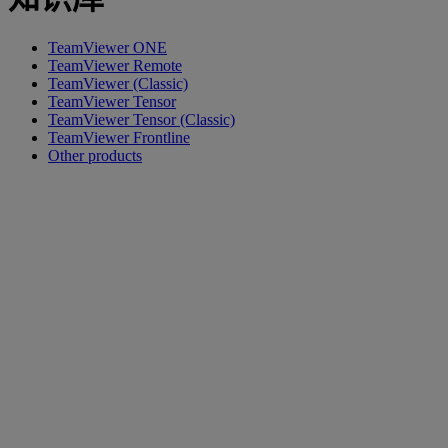
TeamViewer ONE
TeamViewer Remote
TeamViewer (Classic)
TeamViewer Tensor
TeamViewer Tensor (Classic)
TeamViewer Frontline
Other products