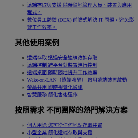
遠端存取與支援
隨時隨地管理人員、裝置與應用
程式。
數位員工體驗 (DEX)
前瞻式解決 IT 問題，避免影
響工作效率。
其他使用案例
遠端存取
透過安全連線改進存取
遠端控制
跨平台對裝置進行控制
遠端桌面
隨時隨地提升工作效率
Wake-on-LAN（遠端喚醒）
啟用遠端裝置啟動
螢幕共用
即時視覺化通訊
智慧服務
簡化售後運作
按照需求
不同團隊的熱門解決方案
個人用途
您可從任何地點存取裝置
小型企業
簡化遠端存取與支援