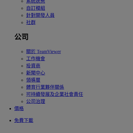
系統狀態
自訂模組
針對開發人員
社群
公司
關於 TeamViewer
工作機會
投資商
新聞中心
領導層
體育行業夥伴關係
可持續發展及企業社會責任
公司治理
價格
免費下載