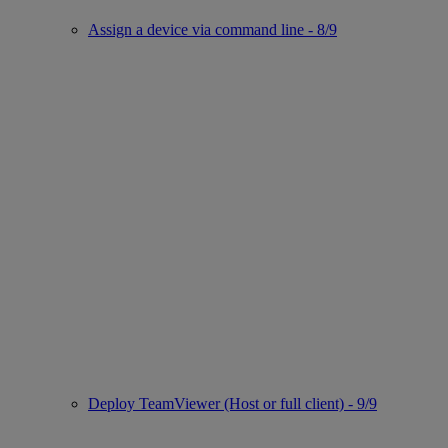
Assign a device via command line - 8/9
Deploy TeamViewer (Host or full client) - 9/9