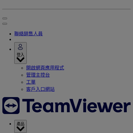
聯絡銷售人員
登入
開啟網頁應用程式
管理主控台
工單
客戶入口網站
產品