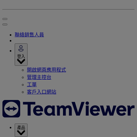
聯絡銷售人員
登入
開啟網頁應用程式
管理主控台
工單
客戶入口網站
產品