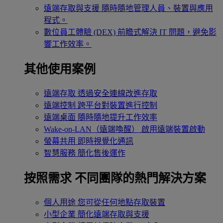
遠端存取與支援
隨時隨地管理人員、裝置與應用
程式。
數位員工體驗 (DEX)
前瞻式解決 IT 問題，避免影
響工作效率。
其他使用案例
遠端存取
透過安全連線改進存取
遠端控制
跨平台對裝置進行控制
遠端桌面
隨時隨地提升工作效率
Wake-on-LAN（遠端喚醒）
啟用遠端裝置啟動
螢幕共用
即時視覺化通訊
智慧服務
簡化售後運作
按照需求
不同團隊的熱門解決方案
個人用途
您可從任何地點存取裝置
小型企業
簡化遠端存取與支援