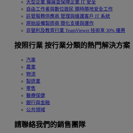
大型企業
擴展並保障企業 IT 安全
自由工作者與數位遊民
隨時隨地安全工作
託管服務供應商
管理與維護客戶 IT 系統
原始設備製造商
簡化支援與運作
非營利及教育行業
TeamViewer 技術享 30% 優惠
按照行業
按行業分類的熱門解決方案
汽車
農業
物流
製造業
零售
醫療保健
銀行與金融
公共領域
請聯絡我們的銷售團隊