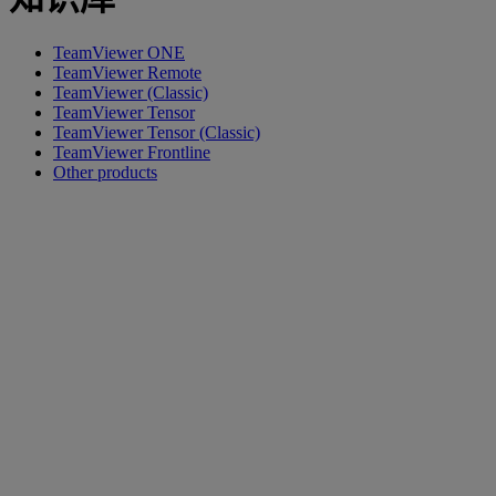
TeamViewer ONE
TeamViewer Remote
TeamViewer (Classic)
TeamViewer Tensor
TeamViewer Tensor (Classic)
TeamViewer Frontline
Other products