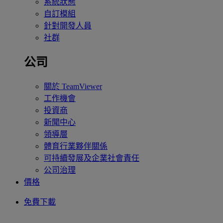
系統狀態
自訂模組
針對開發人員
社群
公司
關於 TeamViewer
工作機會
投資商
新聞中心
領導層
體育行業夥伴關係
可持續發展及企業社會責任
公司治理
價格
免費下載