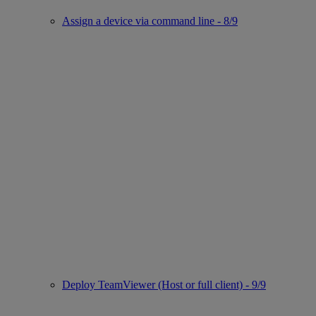
Assign a device via command line - 8/9
Deploy TeamViewer (Host or full client) - 9/9