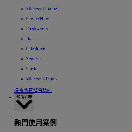
Microsoft Intune
ServiceNow
Freshworks
Jira
Salesforce
Zendesk
Slack
Microsoft Teams
檢視所有整合功能
解決方案
熱門使用案例